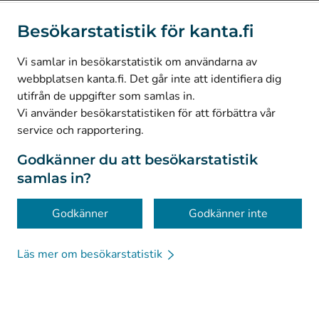
(
Avautuu uuteen välilehteen
)
Instagram
Besökarstatistik för kanta.fi
(
Avautuu uuteen välilehteen
)
LinkedIn
(
Avautuu uuteen välilehteen
)
Facebook
Vi samlar in besökarstatistik om användarna av
webbplatsen kanta.fi. Det går inte att identifiera dig
utifrån de uppgifter som samlas in.
© Kanta-Palvelut, Kansaneläkelaitos
Vi använder besökarstatistiken för att förbättra vår
service och rapportering.
Dataskydd
Om webbplatsen
Godkänner du att besökarstatistik
samlas in?
Tillgänglighet
Kakor
Godkänner
Godkänner inte
Läs mer om besökarstatistik