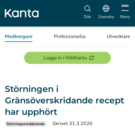
Öppna 
Sök
Svenska
Meny
Medborgare
Professionella
Utvecklare
(öppnas i ett nytt föns
Logga in i MittKanta
Störningen i
Gränsöverskridande recept
har upphört
Skrivet 31.3.2026
Störningsmeddelande