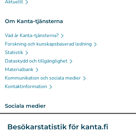
Aktuellt
Om Kanta-tjänsterna
Vad är Kanta-tjänsterna?
Forskning och kunskapsbaserad ledning
Statistik
Dataskydd och tillgänglighet
Materialbank
Kommunikation och sociala medier
Kontaktinformation
Sociala medier
(
Avautuu uuteen välilehteen
)
Instagram
Besökarstatistik för kanta.fi
(
Avautuu uuteen välilehteen
)
LinkedIn