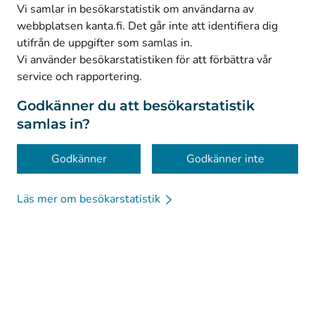
(
Avautuu uuteen välilehteen
)
Facebook
Vi samlar in besökarstatistik om användarna av
webbplatsen kanta.fi. Det går inte att identifiera dig
utifrån de uppgifter som samlas in.
© Kanta-Palvelut, Kansaneläkelaitos
Vi använder besökarstatistiken för att förbättra vår
service och rapportering.
Dataskydd
Om webbplatsen
Godkänner du att besökarstatistik
samlas in?
Tillgänglighet
Kakor
Godkänner
Godkänner inte
Läs mer om besökarstatistik