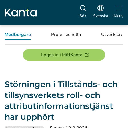
Öppna 
Sök
Svenska
Meny
Medborgare
Professionella
Utvecklare
(öppnas i ett nytt föns
Logga in i MittKanta
Störningen i Tillstånds- och
tillsynsverkets roll- och
attributinformationstjänst
har upphört