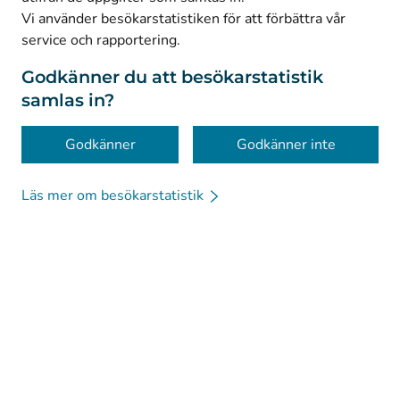
© Kanta-Palvelut, Kansaneläkelaitos
Vi använder besökarstatistiken för att förbättra vår
service och rapportering.
Dataskydd
Om webbplatsen
Godkänner du att besökarstatistik
samlas in?
Tillgänglighet
Kakor
Godkänner
Godkänner inte
Läs mer om besökarstatistik