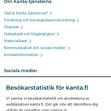
Om Kanta-tjänsterna
Vad är Kanta-tjänsterna?
Forskning och kunskapsbaserad ledning
Statistik
Dataskydd och tillgänglighet
Materialbank
Kommunikation och sociala medier
Kontaktinformation
Sociala medier
(
Avautuu uuteen välilehteen
)
Instagram
Besökarstatistik för kanta.fi
(
Avautuu uuteen välilehteen
)
LinkedIn
(
Avautuu uuteen välilehteen
)
Facebook
Vi samlar in besökarstatistik om användarna av
webbplatsen kanta.fi. Det går inte att identifiera dig
utifrån de uppgifter som samlas in.