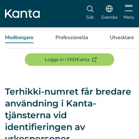
Öppna 
Sök
Svenska
Meny
Medborgare
Professionella
Utvecklare
(öppnas i ett nytt föns
Logga in i MittKanta
Terhikki-numret får bredare
användning i Kanta-
tjänsterna vid
identifieringen av
yrkespersoner