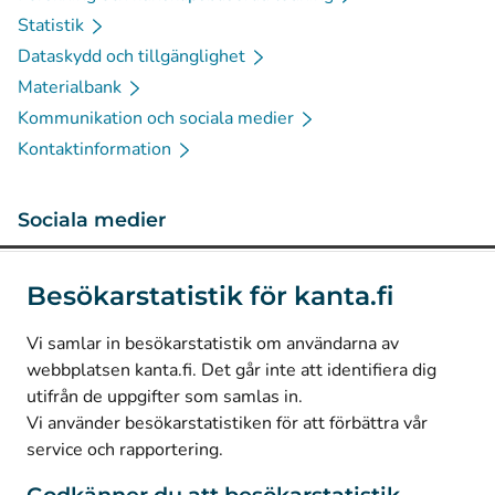
Statistik
Dataskydd och tillgänglighet
Materialbank
Kommunikation och sociala medier
Kontaktinformation
Sociala medier
(
Avautuu uuteen välilehteen
)
Instagram
Besökarstatistik för kanta.fi
(
Avautuu uuteen välilehteen
)
LinkedIn
(
Avautuu uuteen välilehteen
)
Facebook
Vi samlar in besökarstatistik om användarna av
webbplatsen kanta.fi. Det går inte att identifiera dig
utifrån de uppgifter som samlas in.
© Kanta-Palvelut, Kansaneläkelaitos
Vi använder besökarstatistiken för att förbättra vår
service och rapportering.
Dataskydd
Om webbplatsen