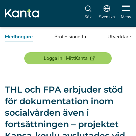
Öppna 
Sök
Svenska
Meny
Medborgare
Professionella
Utvecklare
(öppnas i ett nytt föns
Logga in i MittKanta
THL och FPA erbjuder stöd
för dokumentation inom
socialvården även i
fortsättningen – projektet
Kansa-koulu avslutades vid