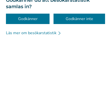
Godkänner du att besökarstatistik
samlas in?
Tillgänglighet
Kakor
Godkänner
Godkänner inte
Läs mer om besökarstatistik