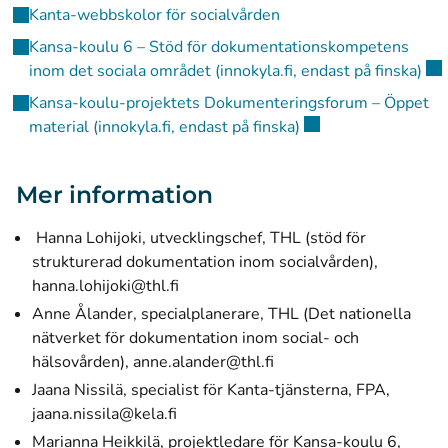
Kanta-webbskolor för socialvården
Kansa-koulu 6 – Stöd för dokumentationskompetens
(öp
inom det sociala området (innokyla.fi, endast på finska)
Kansa-koulu-projektets Dokumenteringsforum – Öppet
(öppnas i ett nytt fö
material (innokyla.fi, endast på finska)
Mer information
Hanna Lohijoki, utvecklingschef, THL (stöd för
strukturerad dokumentation inom socialvården),
hanna.lohijoki@thl.fi
Anne Ålander, specialplanerare, THL (Det nationella
nätverket för dokumentation inom social- och
hälsovården), anne.alander@thl.fi
Jaana Nissilä, specialist för Kanta-tjänsterna, FPA,
jaana.nissila@kela.fi
Marianna Heikkilä, projektledare för Kansa-koulu 6,