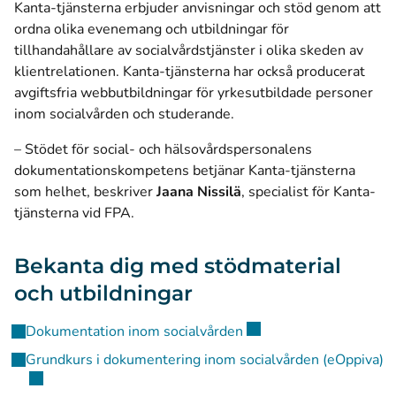
Kanta-tjänsterna erbjuder anvisningar och stöd genom att
ordna olika evenemang och utbildningar för
tillhandahållare av socialvårdstjänster i olika skeden av
klientrelationen. Kanta-tjänsterna har också producerat
avgiftsfria webbutbildningar för yrkesutbildade personer
inom socialvården och studerande.
– Stödet för social- och hälsovårdspersonalens
dokumentationskompetens betjänar Kanta-tjänsterna
som helhet, beskriver
Jaana Nissilä
, specialist för Kanta-
tjänsterna vid FPA.
Bekanta dig med stödmaterial
och utbildningar
(öppnas i ett nytt fönste
Dokumentation inom socialvården
(ö
Grundkurs i dokumentering inom socialvården (eOppiva)