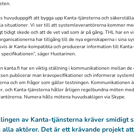
eten.
s huvuduppgift att bygga upp Kanta-tjänsterna och säkerställa 
lla situationer. Vi ser till att systemleverantörerna kommer med
igt tidigt skede och att de vet vad som är på gång. THL har en vik
dorganisationerna har tillgång till de nya egenskaperna i sina sy
svis är Kanta-kompatibla och producerar information till Kanta-
specifikationen”, säger Huotarinen.
kanta.fi har en viktig ställning i kommunikationen mellan de 
sen publicerar man kravspecifikationer och informerar system
erna och om frågor som gäller testningen. Kommunikationen är 
er, och Kanta-tjänsterna håller årligen regelbundna möten me
antörerna. Numera hålls mötena huvudsakligen via Skype.
lingen av Kanta-tjänsterna kräver smidigt 
 alla aktörer. Det är ett krävande projekt att