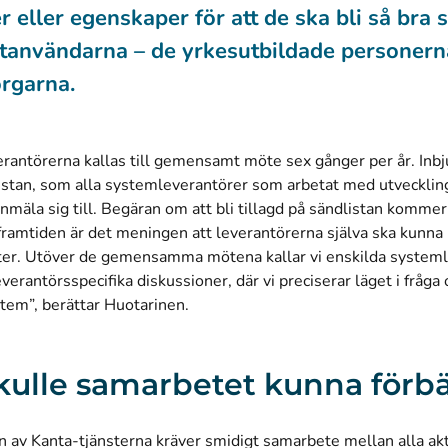
er eller egenskaper för att de ska bli så bra
utanvändarna – de yrkesutbildade personern
rgarna.
rantörerna kallas till gemensamt möte sex gånger per år. Inbj
istan, som alla systemleverantörer som arbetat med utveckling 
nmäla sig till. Begäran om att bli tillagd på sändlistan kommer t
framtiden är det meningen att leverantörerna själva ska kunna
ter. Utöver de gemensamma mötena kallar vi enskilda systemle
everantörsspecifika diskussioner, där vi preciserar läget i fråg
tem”, berättar Huotarinen.
kulle samarbetet kunna förbä
 av Kanta-tjänsterna kräver smidigt samarbete mellan alla akt