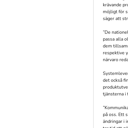
krävande pro
möjligt för
säger att st
”De nationel
passa alla o
dem tillsamm
respektive y
närvaro reda
Systemlever
det också fi
produktutve
tjänsterna i
”Kommunikati
på oss. Ett 
ändringar i 