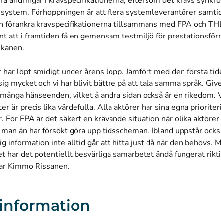
göra ändringar i kravspecifikationerna, eftersom det krävs synkr
 system. Förhoppningen är att flera systemleverantörer samtid
h förankra kravspecifikationerna tillsammans med FPA och THL
int att i framtiden få en gemensam testmiljö för prestationsfö
skanen.
har löpt smidigt under årens lopp. Jämfört med den första tide
 sig mycket och vi har blivit bättre på att tala samma språk. Give
 många hänseenden, vilket å andra sidan också är en rikedom. 
ter är precis lika värdefulla. Alla aktörer har sina egna priorite
ar. För FPA är det säkert en krävande situation när olika aktörer 
 man än har försökt göra upp tidsscheman. Ibland uppstår ocks
g information inte alltid går att hitta just då när den behövs. 
har det potentiellt besvärliga samarbetet ändå fungerat riktig
ar Kimmo Rissanen.
information