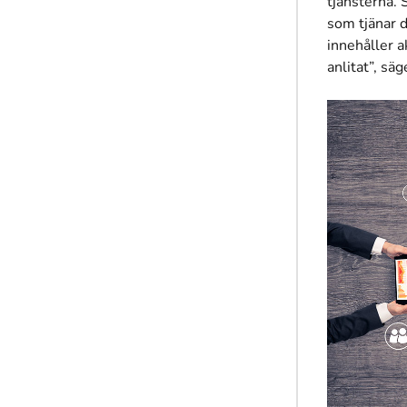
tjänsterna.
som tjänar 
innehåller 
anlitat”, sä