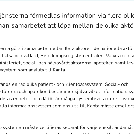
tjänsterna förmedlas information via flera oli
man samarbetet att löpa mellan de olika aktö
erna görs i samarbete mellan flera aktörer: de nationella aktö
ör hälsa och välfärd, Befolkningsregistercentralen, Valvira och s
inisteriet, social- och hälsovårdsaktörerna, apoteken samt le
ssystem som ansluts till Kanta.
vänds en rad olika patient- och klientdatasystem. Social- och
ktörerna och apoteken bestämmer själva vilket informations
 deras enheter, och därför är många systemleverantörer involv
 Alla informationssystem som ansluts till Kanta måste emellert
nssystemen måste certifieras separat för varje enskilt ändamål