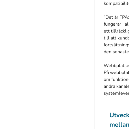
kompatibilit
”Det är FPA:
fungerar i a
ett tillräckl
till att kun
fortsättning
den senaste 
Webbplatsen 
På webbplat
om funktion
andra kanal
systemlever
Utveck
mellan