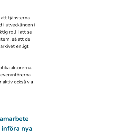
att tjänsterna
 i utvecklingen i
tig roll i att se
stem, så att de
arkivet enligt
olika aktörerna.
leverantörerna
aktiv också via
d
samarbete
 införa nya