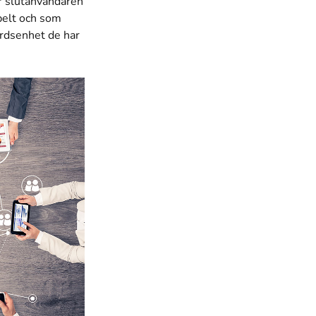
ör slutanvändaren
belt och som
årdsenhet de har