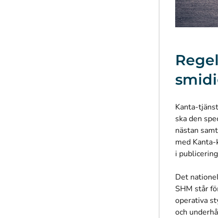
Rege
smidi
Kanta-tjänst
ska den spec
nästan samt
med
Kanta-
i
publicerin
Det natione
SHM står fö
operativa s
och underhål