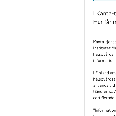
I Kanta-
Hur får 
Kanta-tjänst
Institutet f
hälsovårdsm
information
I Finland an
hälsovårdsa
används vid
tjänsterna.
certifierade
.
”Informatio