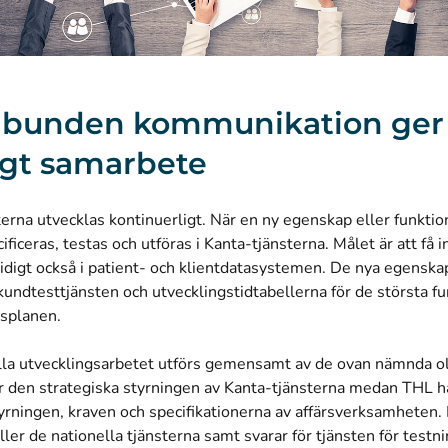
lbunden kommunikation ger
gt samarbete
erna utvecklas kontinuerligt. När en ny egenskap eller funktion
ificeras, testas och utföras i Kanta-tjänsterna. Målet är att få 
idigt också i patient- och klientdatasystemen. De nya egenska
kundtesttjänsten
och utvecklingstidtabellerna för de största fu
gsplanen
.
lla utvecklingsarbetet utförs gemensamt av de ovan nämnda ol
r den strategiska styrningen av Kanta-tjänsterna medan THL 
tyrningen, kraven och specifikationerna av affärsverksamheten
ler de nationella tjänsterna samt svarar för tjänsten för testni