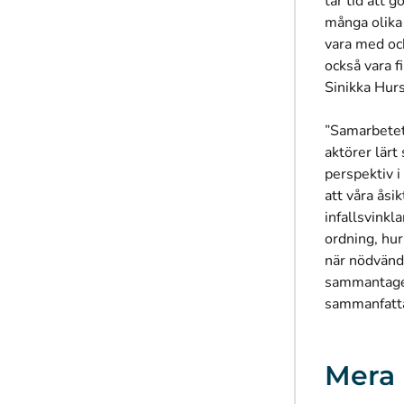
tar tid att 
många olika
vara med oc
också vara f
Sinikka Hur
”Samarbetet 
aktörer lärt
perspektiv i
att våra åsik
infallsvinkl
ordning, hur
när nödvändi
sammantaget 
sammanfatt
Mera 