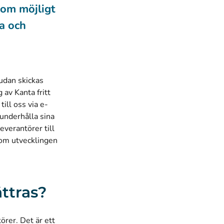
 som möjligt
a och
udan skickas
av Kanta fritt
ill oss via e-
 underhålla sina
verantörer till
a om utvecklingen
ttras?
örer. Det är ett