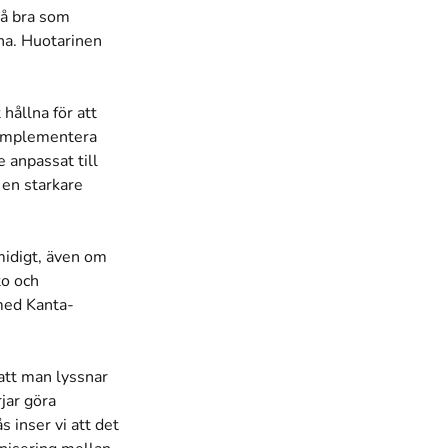
 så bra som
na. Huotarinen
hållna för att
d implementera
 anpassat till
 en starkare
idigt, även om
to och
med Kanta-
att man lyssnar
jar göra
 inser vi att det