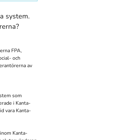
ka system.
rerna?
rerna FPA,
ocial- och
verantörerna av
system som
erade i Kanta-
id vara
Kanta-
 inom Kanta-