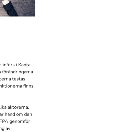
 införs i Kanta
in förändringarna
perna testas
nktionerna finns
ika aktörerna.
har hand om den
. FPA genomför
ng av