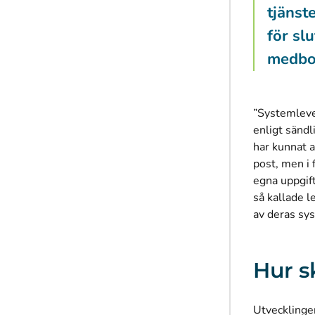
tjänst
för sl
medbo
”Systemleve
enligt sändl
har kunnat a
post, men i 
egna uppgif
så kallade l
av deras sys
Hur s
Utvecklingen