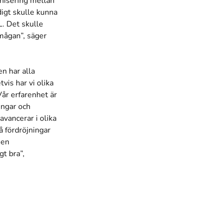
onisering mellan
igt skulle kunna
. Det skulle
rmågan”, säger
n har alla
tvis har vi olika
Vår erfarenhet är
ringar och
avancerar i olika
å fördröjningar
Men
t bra”,