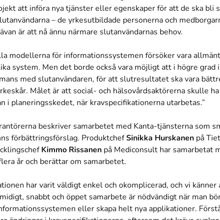
jekt att införa nya tjänster eller egenskaper för att de ska bli
 slutanvändarna – de yrkesutbildade personerna och medborgar
rävan är att nå ännu närmare slutanvändarnas behov.
la modellerna för informationssystemen försöker vara allmänt 
lika system. Men det borde också vara möjligt att i högre gra
ans med slutanvändaren, för att slutresultatet ska vara bättre
rkeskår. Målet är att social- och hälsovårdsaktörerna skulle ha
n i planeringsskedet, när kravspecifikationerna utarbetas.”
antörerna beskriver samarbetet med Kanta-tjänsterna som sm
nns förbättringsförslag. Produktchef
Sinikka Hurskanen
på Tie
cklingschef
Kimmo Rissanen
på Mediconsult har samarbetat 
 flera år och berättar om samarbetet.
onen har varit väldigt enkel och okomplicerad, och vi känner 
smidigt, snabbt och öppet samarbete är nödvändigt när man bör
informationssystemen eller skapa helt nya applikationer. Förstås