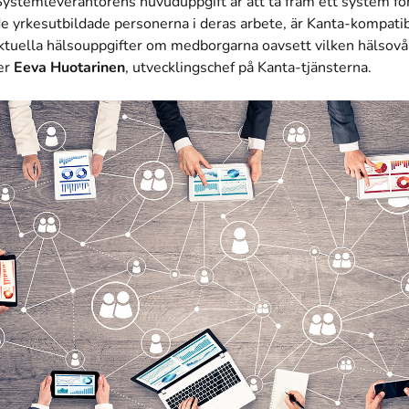
 Systemleverantörens huvuduppgift är att ta fram ett system f
de yrkesutbildade personerna i deras arbete, är Kanta-kompati
aktuella hälsouppgifter om medborgarna oavsett vilken hälsov
ger
Eeva Huotarinen
, utvecklingschef på Kanta-tjänsterna.