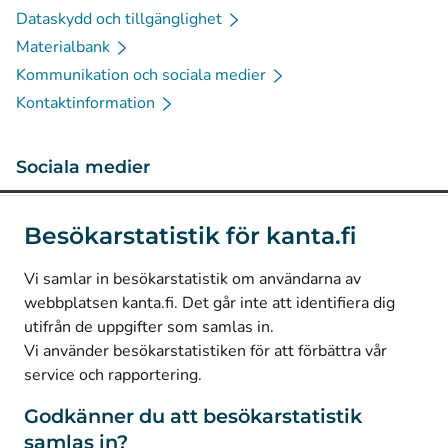
Dataskydd och tillgänglighet
Materialbank
Kommunikation och sociala medier
Kontaktinformation
Sociala medier
(
Avautuu uuteen välilehteen
)
Instagram
Besökarstatistik för kanta.fi
(
Avautuu uuteen välilehteen
)
LinkedIn
(
Avautuu uuteen välilehteen
)
Facebook
Vi samlar in besökarstatistik om användarna av
webbplatsen kanta.fi. Det går inte att identifiera dig
utifrån de uppgifter som samlas in.
© Kanta-Palvelut, Kansaneläkelaitos
Vi använder besökarstatistiken för att förbättra vår
service och rapportering.
Dataskydd
Om webbplatsen
Godkänner du att besökarstatistik
samlas in?
Tillgänglighet