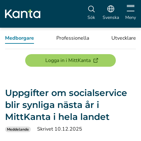
Öppna 
Sök
Svenska
Meny
Medborgare
Professionella
Utvecklare
(öppnas i ett nytt föns
Logga in i MittKanta
Uppgifter om socialservice
blir synliga nästa år i
MittKanta i hela landet
Skrivet 10.12.2025
Meddelande