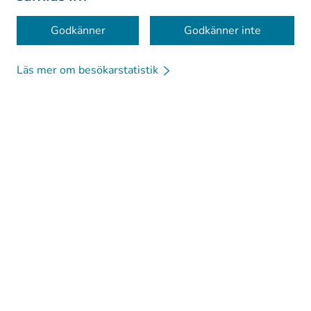
Kakor
Godkänner
Godkänner inte
Läs mer om besökarstatistik