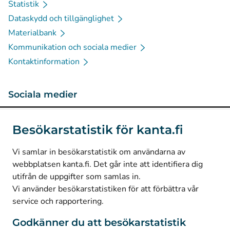
Statistik
Dataskydd och tillgänglighet
Materialbank
Kommunikation och sociala medier
Kontaktinformation
Sociala medier
(
Avautuu uuteen välilehteen
)
Instagram
Besökarstatistik för kanta.fi
(
Avautuu uuteen välilehteen
)
LinkedIn
(
Avautuu uuteen välilehteen
)
Facebook
Vi samlar in besökarstatistik om användarna av
webbplatsen kanta.fi. Det går inte att identifiera dig
utifrån de uppgifter som samlas in.
© Kanta-Palvelut, Kansaneläkelaitos
Vi använder besökarstatistiken för att förbättra vår
service och rapportering.
Dataskydd
Om webbplatsen
Godkänner du att besökarstatistik