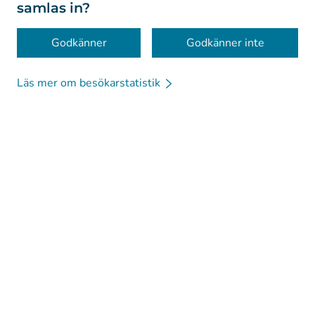
samlas in?
Tillgänglighet
Kakor
Godkänner
Godkänner inte
Läs mer om besökarstatistik