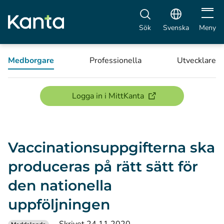
Öppna 
Sök
Svenska
Meny
Medborgare
Professionella
Utvecklare
(öppnas i ett nytt föns
Logga in i MittKanta
Vaccinationsuppgifterna ska
produceras på rätt sätt för
den nationella
uppföljningen