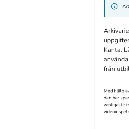
Art
Arkivari
uppgifte
Kanta. L
användar
från utbi
Med hjälp a
den har spar
vanligaste f
videoinspeln