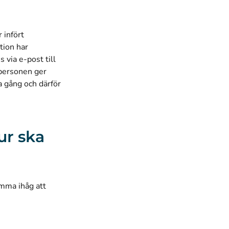
 infört
tion har
via e-post till
tpersonen ger
a gång och därför
ur ska
omma ihåg att