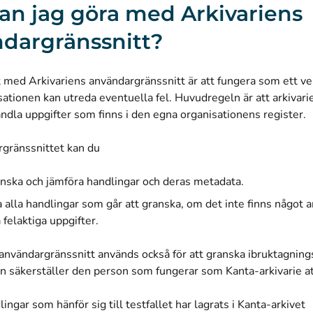
an jag göra med Arkivariens
dargränssnitt?
 med Arkivariens användargränssnitt är att fungera som ett v
sationen kan utreda eventuella fel. Huvudregeln är att arkivari
andla uppgifter som finns i den egna organisationens register.
rgränssnittet kan du
anska och jämföra handlingar och deras metadata.
 alla handlingar som går att granska, om det inte finns något a
 felaktiga uppgifter.
användargränssnitt används också för att granska ibruktagning
n säkerställer den person som fungerar som Kanta-arkivarie a
lingar som hänför sig till testfallet har lagrats i Kanta-arkivet