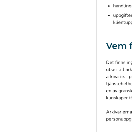
handling
uppgifte
klientupp
Vem f
Det finns i
utser till a
arkivarie. I
tjänstehelhe
en av gransk
kunskaper fö
Arkivarierna
personuppgi