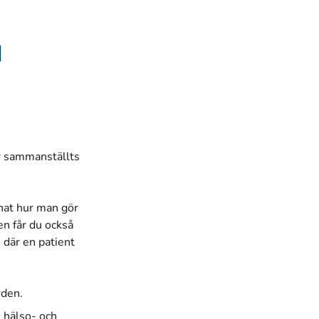
d
r sammanställts
nat hur man gör
en får du också
 där en patient
rden
.
 hälso- och