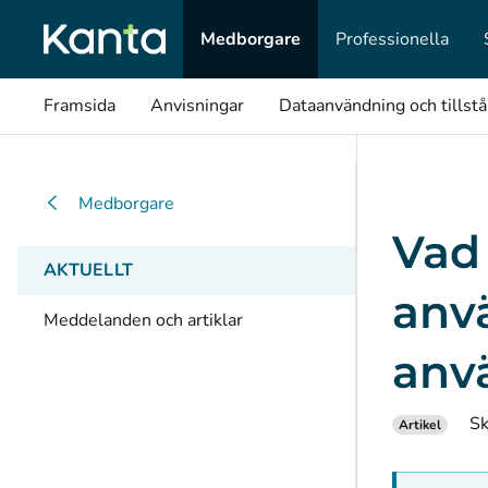
Medborgare
Professionella
Framsida
Anvisningar
Dataanvändning och tillst
Medborgare
Vad 
AKTUELLT
anv
Meddelanden och artiklar
anv
Sk
Artikel