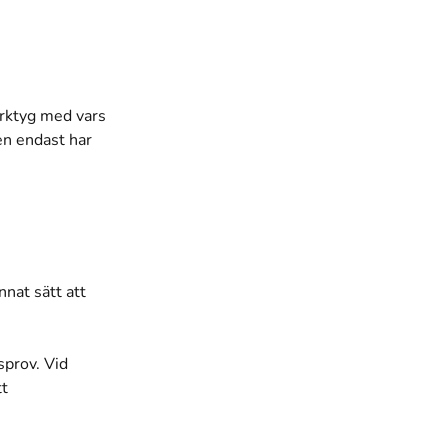
erktyg med vars
en endast har
nnat sätt att
sprov. Vid
tt