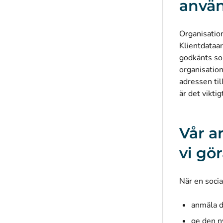
använ
Organisation
Klientdataar
godkänts som
organisatio
adressen til
är det viktig
Vår a
vi gö
När en soci
anmäla d
ge den n