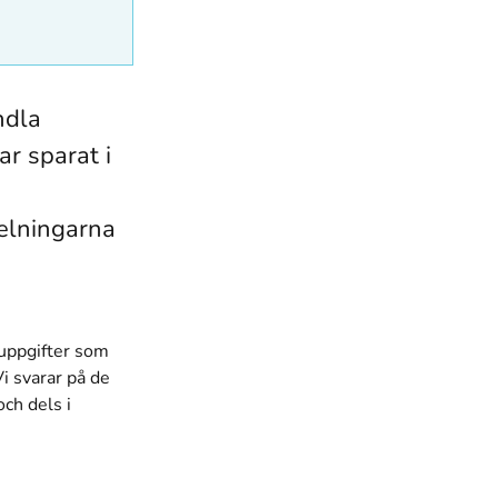
ndla
r sparat i
elningarna
 uppgifter som
Vi svarar på de
ch dels i