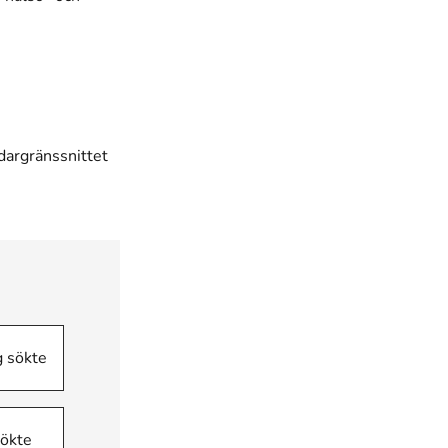
dargränssnittet
g sökte
sökte