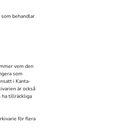
t som behandlar
stämmer vem den
fungera som
insatt i Kanta-
ivarien är också
ha tillräckliga
kivarie för flera