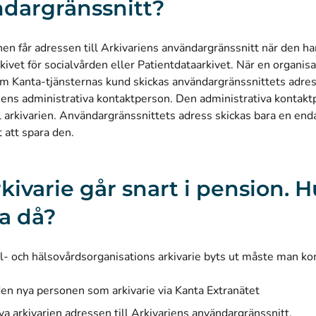
dargränssnitt?
en får adressen till Arkivariens användargränssnitt när den har
kivet för socialvården eller Patientdataarkivet. När en organisa
 Kanta-tjänsternas kund skickas användargränssnittets adress 
nens administrativa kontaktperson. Den administrativa kontak
l arkivarien. Användargränssnittets adress skickas bara en end
t att spara den.
rkivarie går snart i pension. H
ra då?
al- och hälsovårdsorganisations arkivarie byts ut måste man k
en nya personen som arkivarie via Kanta Extranätet
ya arkivarien adressen till Arkivariens användargränssnitt.