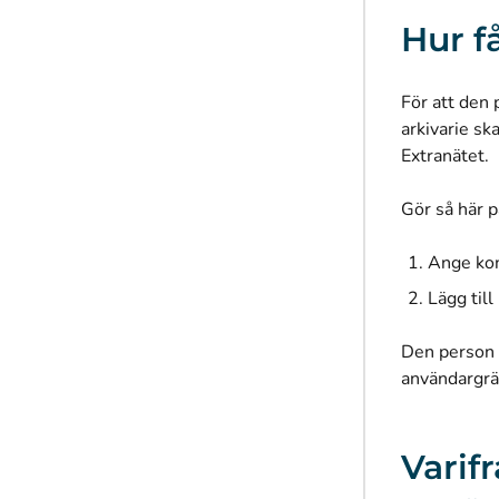
Hur f
För att den 
arkivarie sk
Extranätet.
Gör så här p
Ange kon
Lägg till
Den person s
användargrä
Varifr