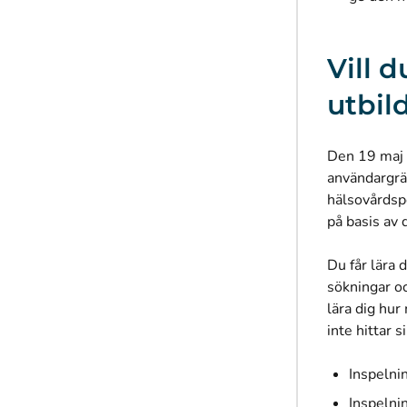
Vill 
utbil
Den 19 maj 
användargrän
hälsovårdsp
på basis av 
Du får lära
sökningar oc
lära dig hur
inte hittar 
Inspelni
Inspelni