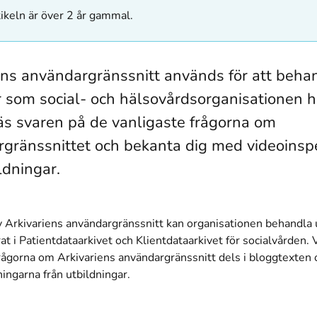
ikeln är över 2 år gammal.
ens användargränssnitt används för att beha
r som social- och hälsovårdsorganisationen ha
äs svaren på de vanligaste frågorna om
gränssnittet och bekanta dig med videoinsp
ldningar.
v Arkivariens användargränssnitt kan organisationen behandla
at i Patientdataarkivet och Klientdataarkivet för socialvården. 
rågorna om Arkivariens användargränssnitt dels i bloggtexten o
ingarna från utbildningar.