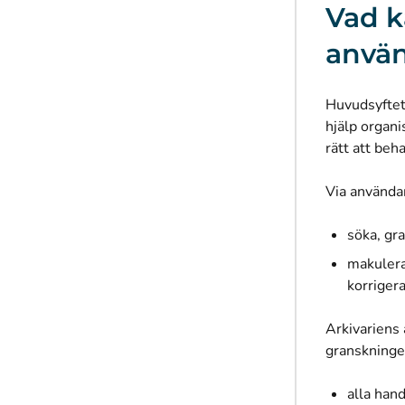
Vad k
använ
Huvudsyftet
hjälp organi
rätt att beh
Via använda
söka, gr
makulera
korrigera
Arkivariens 
granskninge
alla hand