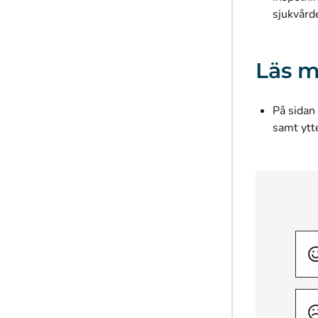
sjukvård
Läs m
På sidan​​​ ​​
samt ytt