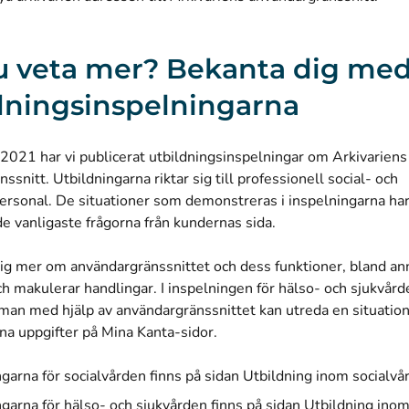
du veta mer? Bekanta dig me
dningsinspelningarna
2021 har vi publicerat utbildningsinspelningar om Arkivariens
ssnitt. Utbildningarna riktar sig till professionell social- och
ersonal. De situationer som demonstreras i inspelningarna ha
de vanligaste frågorna från kundernas sida.
 dig mer om användargränssnittet och dess funktioner, bland an
h makulerar handlingar. I inspelningen för hälso- och sjukvård
 man med hjälp av användargränssnittet kan utreda en situation
sina uppgifter på Mina Kanta-sidor.
ngarna för socialvården finns på sidan
Utbildning inom socialvå
ngarna för hälso- och sjukvården finns på sidan
Utbildning inom