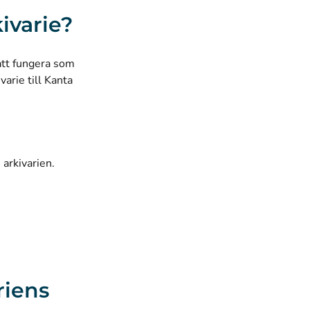
kivarie?
 att fungera som
arie till Kanta
arkivarien.
riens