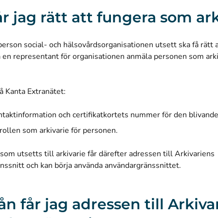
år jag rätt att fungera som ar
person social- och hälsovårdsorganisationen utsett ska få rätt
a en representant för organisationen anmäla personen som arkiv
å Kanta Extranätet:
taktinformation och certifikatkortets nummer för den blivande 
 rollen som arkivarie för personen.
om utsetts till arkivarie får därefter adressen till Arkivariens
nssnitt och kan börja använda användargränssnittet.
ån får jag adressen till Arkiva