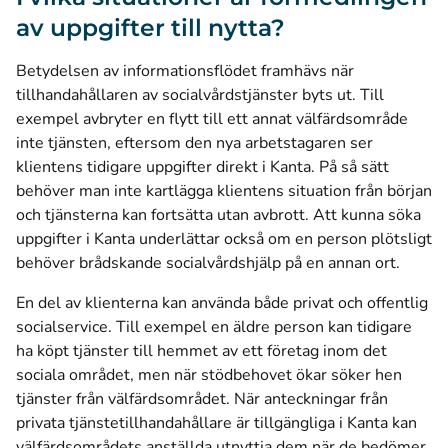
av uppgifter till nytta?
Betydelsen av informationsflödet framhävs när
tillhandahållaren av socialvårdstjänster byts ut. Till
exempel avbryter en flytt till ett annat välfärdsområde
inte tjänsten, eftersom den nya arbetstagaren ser
klientens tidigare uppgifter direkt i Kanta. På så sätt
behöver man inte kartlägga klientens situation från början
och tjänsterna kan fortsätta utan avbrott. Att kunna söka
uppgifter i Kanta underlättar också om en person plötsligt
behöver brådskande socialvårdshjälp på en annan ort.
En del av klienterna kan använda både privat och offentlig
socialservice. Till exempel en äldre person kan tidigare
ha köpt tjänster till hemmet av ett företag inom det
sociala området, men när stödbehovet ökar söker hen
tjänster från välfärdsområdet. När anteckningar från
privata tjänstetillhandahållare är tillgängliga i Kanta kan
välfärdsområdets anställda utnyttja dem när de bedömer