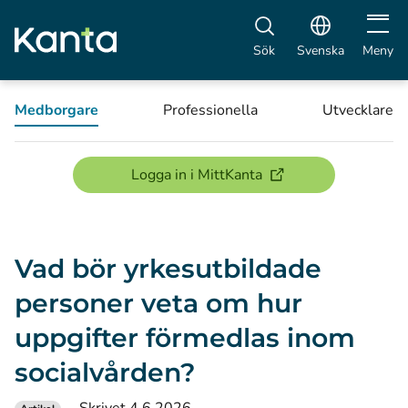
Öppna 
Sök
Svenska
Meny
Medborgare
Professionella
Utvecklare
(öppnas i ett nytt föns
Logga in i MittKanta
Vad bör yrkesutbildade
personer veta om hur
uppgifter förmedlas inom
socialvården?