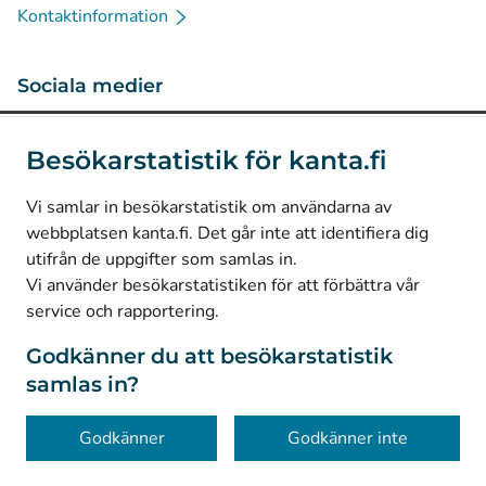
Kontaktinformation
Sociala medier
(
Avautuu uuteen välilehteen
)
Instagram
Besökarstatistik för kanta.fi
(
Avautuu uuteen välilehteen
)
LinkedIn
(
Avautuu uuteen välilehteen
)
Facebook
Vi samlar in besökarstatistik om användarna av
webbplatsen kanta.fi. Det går inte att identifiera dig
utifrån de uppgifter som samlas in.
© Kanta-Palvelut, Kansaneläkelaitos
Vi använder besökarstatistiken för att förbättra vår
service och rapportering.
Dataskydd
Om webbplatsen
Godkänner du att besökarstatistik
samlas in?
Tillgänglighet
Kakor
Godkänner
Godkänner inte