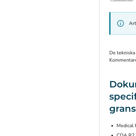
Art
De tekniska 
Kommentarer
Dokum
speci
gran
Medical 
CDA R2 H