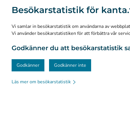
Vad är Kanta-tjänsterna?
Besökarstatistik för kanta.
Forskning och kunskapsbaserad ledning
Statistik
Vi samlar in besökarstatistik om användarna av webbplatse
Dataskydd och tillgänglighet
Vi använder besökarstatistiken för att förbättra vår servi
Materialbank
Godkänner du att besökarstatistik s
Kommunikation och sociala medier
Kontaktinformation
Godkänner
Godkänner inte
Läs mer om besökarstatistik
© Kanta-Palvelut, Kansaneläkelaitos
Dataskydd
Om 