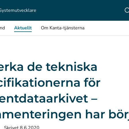
Systemutvecklare
ånd
Aktuellt
Om Kanta-tjänsterna
erka de tekniska
ifikationerna för
entdataarkivet –
menteringen har bör
Skrivet 8.6.2020