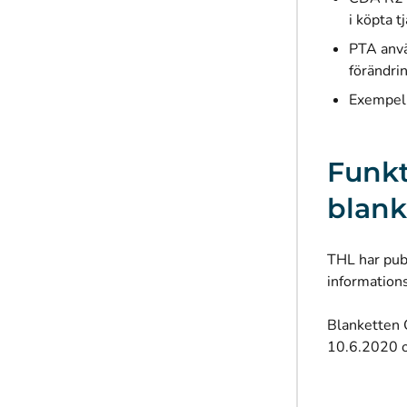
i köpta t
PTA anvä
förändrin
Exempel
Funkt
blank
THL har publ
information
Blanketten 
10.6.2020 oc