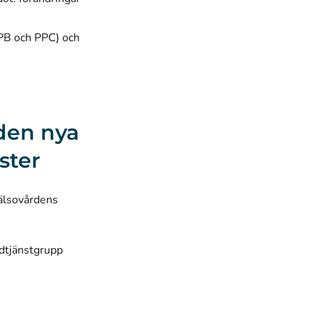
PPB och PPC) och
den nya
ster
hälsovårdens
dtjänstgrupp