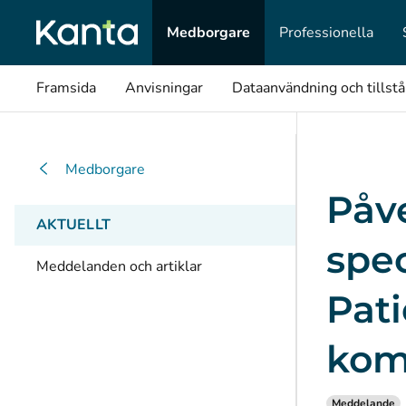
Medborgare
Professionella
Framsida
Anvisningar
Dataanvändning och tillst
Medborgare
Påv
AKTUELLT
spec
Meddelanden och artiklar
Pati
kom
Meddelande