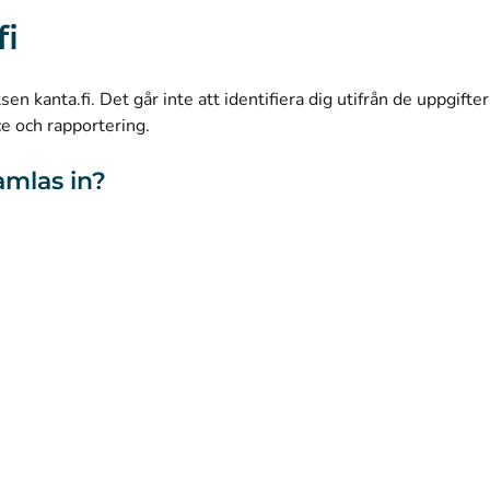
(
Avautuu uuteen välilehteen
)
Instagram
fi
(
Avautuu uuteen välilehteen
)
LinkedIn
(
Avautuu uuteen välilehteen
)
Facebook
n kanta.fi. Det går inte att identifiera dig utifrån de uppgifte
ce och rapportering.
amlas in?
webbplatsen
Tillgänglighet
Kakor