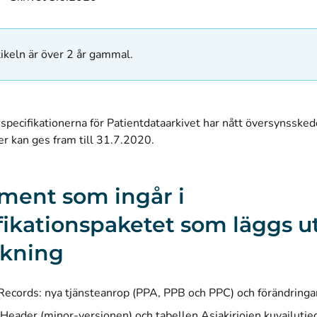
ikeln är över 2 år gammal.
specifikationerna för Patientdataarkivet har nått översynssked
 kan ges fram till 31.7.2020.
ent som ingår i
fikationspaketet som läggs ut
skning
Records: nya tjänsteanrop (PPA, PPB och PPC) och förändringar 
eader (minor-versionen) och tabellen Asiakirjojen kuvailutied