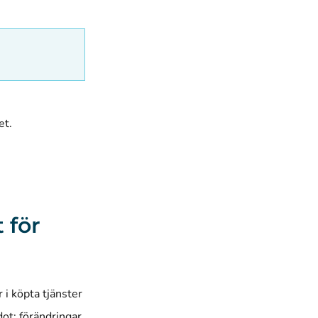
et.
 för
i köpta tjänster
ot: förändringar