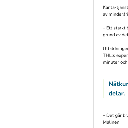
Kanta-tjäns
av minderår
– Ett starkt
grund av de
Utbildninge
THL:s exper
minuter och 
Nätkur
delar.
– Det går br
Malinen.