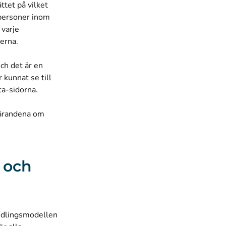
ttet på vilket
 personer inom
 varje
terna.
ch det är en
 kunnat se till
nta-sidorna.
gärandena om
 och
n
ndlingsmodellen