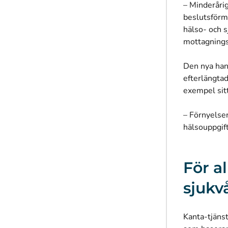
– Minderårig
beslutsförm
hälso- och s
mottagning
Den nya hand
efterlängtad
exempel sit
– Förnyelse
hälsouppgif
För a
sjukv
Kanta-tjäns