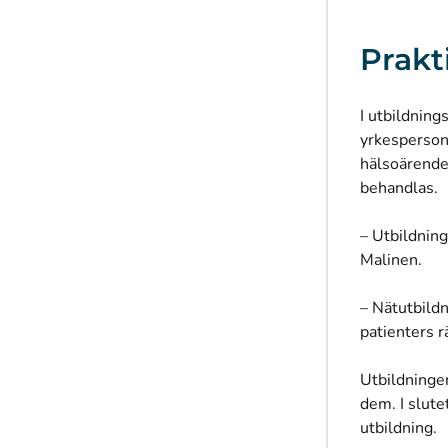
Prakt
I utbildning
yrkesperson
hälsoärende
behandlas.
– Utbildning
Malinen.
– Nätutbildn
patienters r
Utbildninge
dem. I slute
utbildning.