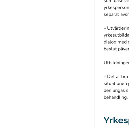
som baserar 
yrkesperson
separat avs
– Utvärderi
yrkesutbild
dialog med 
beslut påver
Utbildninge
– Det är br
situationen
den ungas s
behandling.
Yrkes