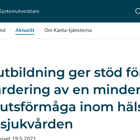
Systemutvecklare
ånd
Aktuellt
Om Kanta-tjänsterna
tbildning ger stöd fö
ärdering av en minder
lutsförmåga inom häl
 sjukvården
rivet 19.5.2021