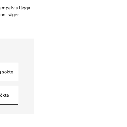
xempelvis lägga
gan, säger
g sökte
sökte