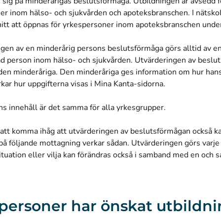
sig på minderårigas beslutsförmåga. Utbildningen är avsedd fö
er inom hälso- och sjukvården och apoteksbranschen. I nätsk
nitt att öppnas för yrkespersoner inom apoteksbranschen und
ngen av en minderårig persons beslutsförmåga görs alltid av 
ad person inom hälso- och sjukvården. Utvärderingen av beslut
den minderåriga. Den minderåriga ges information om hur hans
kar hur uppgifterna visas i Mina Kanta-sidorna.
ns innehåll är det samma för alla yrkesgrupper.
a att komma ihåg att utvärderingen av beslutsförmågan också k
 på följande mottagning verkar sådan. Utvärderingen görs varje
ituation eller vilja kan förändras också i samband med en och
personer har önskat utbildn