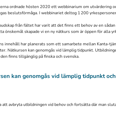
terna ordnade hösten 2020 ett webbinarium om utvärdering oc
igas beslutsförmåga. I webbinariet deltog 1 200 yrkespersone
 budskap från fältet har varit att det finns ett behov av en sådan
tta önskemål skapade vi en ny nätkurs som är öppen för alla 
ns innehåll har planerats som ett samarbete mellan Kanta-tjä
ter. Nätkursen kan genomgås vid lämplig tidpunkt. Utbildning
den finns tillgänglig på finska och svenska.
sen kan genomgås vid lämplig tidpunkt och 
a att avbryta utbildningen vid behov och fortsätta där man slut