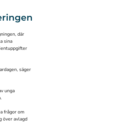
deringen
gningen, där
a sina
ientuppgifter
vardagen, säger
av unga
a.
ra frågor om
yg över avlagd