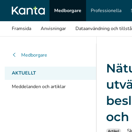
Medborgare
Professionella
Framsida
Anvisningar
Dataanvändning och tillst
Medborgare
Nätu
AKTUELLT
utv
Meddelanden och artiklar
bes
och
Sk
Artikel