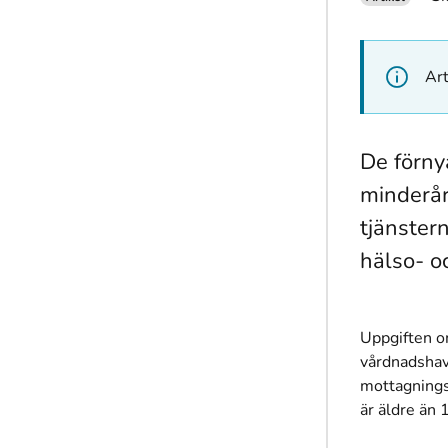
Art
De förny
minderår
tjänster
hälso- o
Uppgiften om
vårdnadshav
mottagnings
är äldre än 