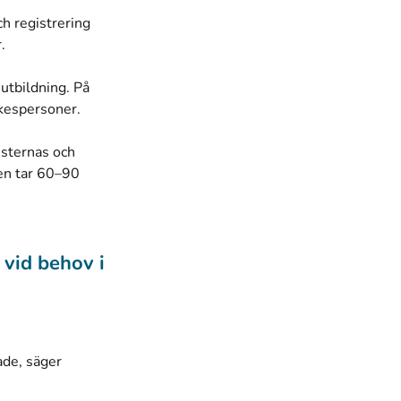
h registrering
r.
 utbildning. På
yrkespersoner.
nsternas och
en tar 60–90
vid behov i
ade, säger