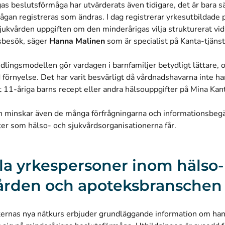
as beslutsförmåga har utvärderats även tidigare, det är bara sä
ågan registreras som ändras. I dag registrerar yrkesutbildade
jukvården uppgiften om den minderårigas vilja strukturerat vid
sbesök, säger
Hanna Malinen
som är specialist på Kanta-tjäns
lingsmodellen gör vardagen i barnfamiljer betydligt lättare, o
 förnyelse. Det har varit besvärligt då vårdnadshavarna inte har
t 11-åriga barns recept eller andra hälsouppgifter på Mina Ka
n minskar även de många förfrågningarna och informationsbe
ter som hälso- och sjukvårdsorganisationerna får.
lla yrkespersoner inom hälso-
ården och apoteksbransche
ternas nya nätkurs erbjuder grundläggande information om ha