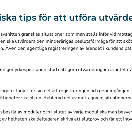
iska tips för att utföra utvär
savsnitten granskas situationer som man ställs inför vid motta
en ska utvärdera den minderårigas beslutsförmåga för att sköt
n. Även den egentliga registreringen av ärendet i kundens pat
en ger yrkespersonen stöd i att göra utvärderingar i arbetet i 
ingen stödjer för sin del att registreringen och genomgången 
ättigheter ska bli en etablerad del av mottagningssituationern
n består av moduler och i slutet av varje modul ska man besva
t av helheten ska deltagaren skriva ett slutprov och får ett int