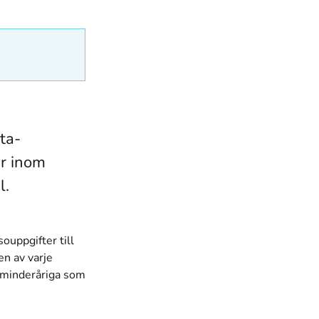
n
ta-
er inom
l.
ouppgifter till
n av varje
r minderåriga som