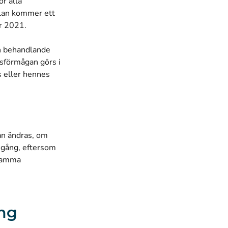
r alla
olan kommer ett
er 2021.
en behandlande
sförmågan görs i
 eller hennes
an ändras, om
 gång, eftersom
 samma
ing