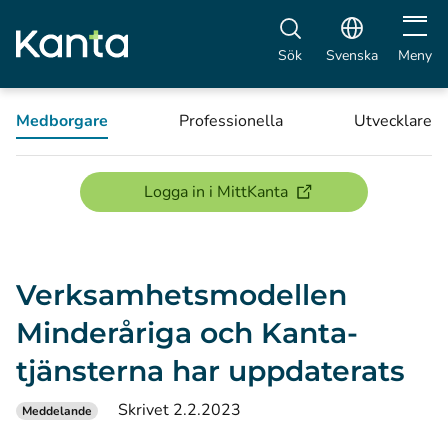
Öppna 
Sök
Svenska
Meny
Medborgare
Professionella
Utvecklare
(öppnas i ett nytt föns
Logga in i MittKanta
Verksamhetsmodellen
Minderåriga och Kanta-
tjänsterna har uppdaterats
Skrivet 2.2.2023
Meddelande