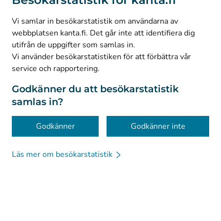
(
Avautuu uuteen välilehteen
)
LinkedIn
(
Avautuu uuteen välilehteen
)
Facebook
Vi samlar in besökarstatistik om användarna av
webbplatsen kanta.fi. Det går inte att identifiera dig
utifrån de uppgifter som samlas in.
© Kanta-Palvelut, Kansaneläkelaitos
Vi använder besökarstatistiken för att förbättra vår
service och rapportering.
Dataskydd
Om webbplatsen
Godkänner du att besökarstatistik
samlas in?
Tillgänglighet
Kakor
Godkänner
Godkänner inte
Läs mer om besökarstatistik