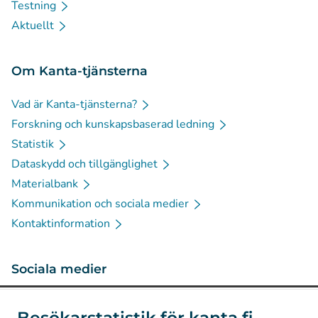
Testning
Aktuellt
Om Kanta-tjänsterna
Vad är Kanta-tjänsterna?
Forskning och kunskapsbaserad ledning
Statistik
Dataskydd och tillgänglighet
Materialbank
Kommunikation och sociala medier
Kontaktinformation
Sociala medier
(
Avautuu uuteen välilehteen
)
Instagram
Besökarstatistik för kanta.fi