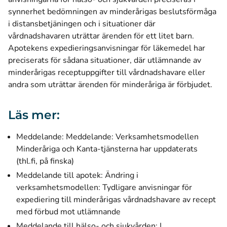
synnerhet bedömningen av minderårigas beslutsförmåga
i distansbetjäningen och i situationer där
vårdnadshavaren uträttar ärenden för ett litet barn.
Apotekens expedieringsanvisningar för läkemedel har
preciserats för sådana situationer, där utlämnande av
minderårigas receptuppgifter till vårdnadshavare eller
andra som uträttar ärenden för minderåriga är förbjudet.
Läs mer:
Meddelande:
Meddelande: Verksamhetsmodellen
Minderåriga och Kanta-tjänsterna har uppdaterats
(öppnas i ett nytt fönster)
(thl.fi, på finska)
Meddelande till apotek:
Ändring i
verksamhetsmodellen: Tydligare anvisningar för
expediering till minderårigas vårdnadshavare av recept
med förbud mot utlämnande
Meddelande till hälso- och sjukvården:
I