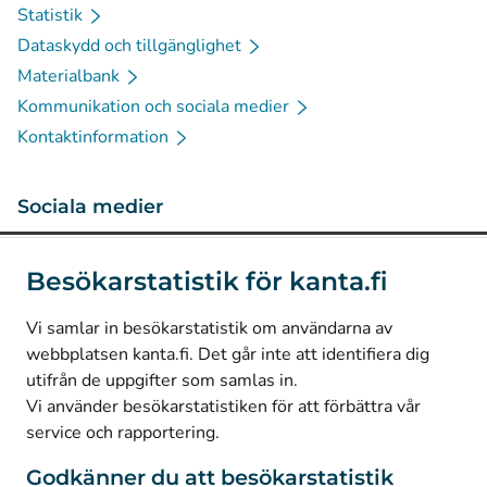
Statistik
Dataskydd och tillgänglighet
Materialbank
Kommunikation och sociala medier
Kontaktinformation
Sociala medier
(
Avautuu uuteen välilehteen
)
Instagram
Besökarstatistik för kanta.fi
(
Avautuu uuteen välilehteen
)
LinkedIn
(
Avautuu uuteen välilehteen
)
Facebook
Vi samlar in besökarstatistik om användarna av
webbplatsen kanta.fi. Det går inte att identifiera dig
utifrån de uppgifter som samlas in.
© Kanta-Palvelut, Kansaneläkelaitos
Vi använder besökarstatistiken för att förbättra vår
service och rapportering.
Dataskydd
Om webbplatsen
Godkänner du att besökarstatistik