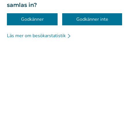
samlas in?
Tillgänglighet
Kakor
Godkänner
Godkänner inte
Läs mer om besökarstatistik