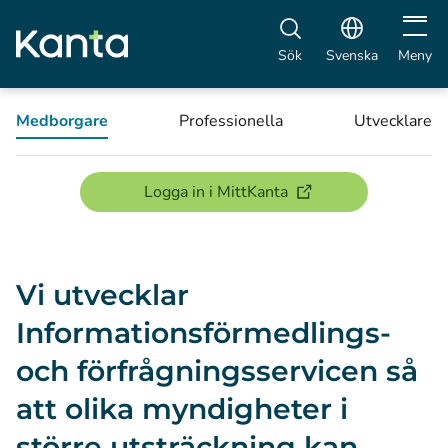
Öppna 
Sök
Svenska
Meny
Medborgare
Professionella
Utvecklare
(öppnas i ett nytt föns
Logga in i MittKanta
Vi utvecklar
Informationsförmedlings-
och förfrågningsservicen så
att olika myndigheter i
större utsträckning kan