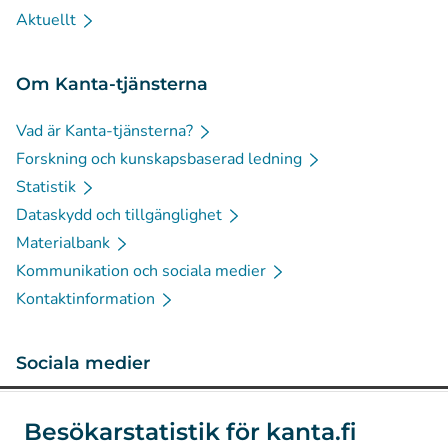
Aktuellt
Om Kanta-tjänsterna
Vad är Kanta-tjänsterna?
Forskning och kunskapsbaserad ledning
Statistik
Dataskydd och tillgänglighet
Materialbank
Kommunikation och sociala medier
Kontaktinformation
Sociala medier
(
Avautuu uuteen välilehteen
)
Instagram
Besökarstatistik för kanta.fi
(
Avautuu uuteen välilehteen
)
LinkedIn