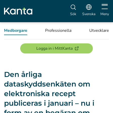
Öppna 
Sök
Svenska
Meny
Medborgare
Professionella
Utvecklare
(öppnas i ett nytt föns
Logga in i MittKanta
Den årliga
dataskyddsenkäten om
elektroniska recept
publiceras i januari – nu i
form av en begäran om