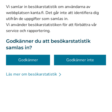
(
Avautuu uuteen välilehteen
)
Facebook
Vi samlar in besökarstatistik om användarna av
webbplatsen kanta.fi. Det går inte att identifiera dig
utifrån de uppgifter som samlas in.
© Kanta-Palvelut, Kansaneläkelaitos
Vi använder besökarstatistiken för att förbättra vår
service och rapportering.
Dataskydd
Om webbplatsen
Godkänner du att besökarstatistik
samlas in?
Tillgänglighet
Kakor
Godkänner
Godkänner inte
Läs mer om besökarstatistik