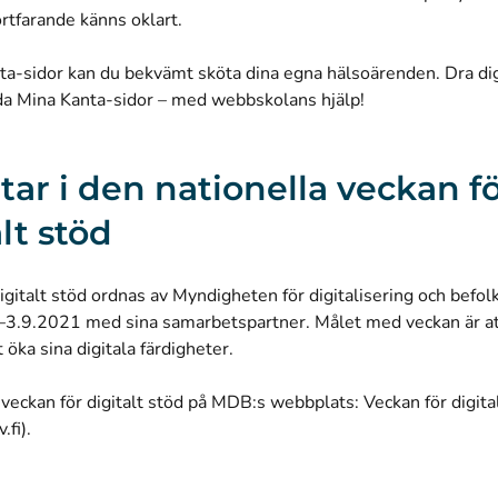
rtfarande känns oklart.
a-sidor kan du bekvämt sköta dina egna hälsoärenden. Dra dig 
da Mina Kanta-sidor – med webbskolans hjälp!
ltar i den nationella veckan f
alt stöd
igitalt stöd ordnas av Myndigheten för digitalisering och befo
3.9.2021 med sina samarbetspartner. Målet med veckan är att
t öka sina digitala färdigheter.
veckan för digitalt stöd på MDB:s webbplats:
Veckan för digit
(öppnas i ett nytt fönster)
.fi)
.