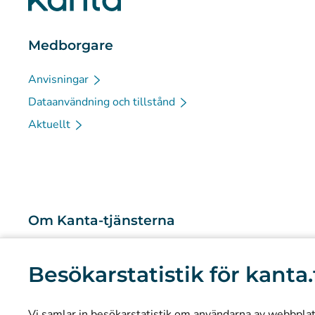
Medborgare
Anvisningar
Dataanvändning och tillstånd
Aktuellt
Om Kanta-tjänsterna
Vad är Kanta-tjänsterna?
Besökarstatistik för kanta.
Forskning och kunskapsbaserad ledning
Statistik
Vi samlar in besökarstatistik om användarna av webbplatse