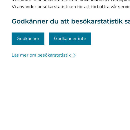
Dataskydd och tillgänglighet
Vi använder besökarstatistiken för att förbättra vår servi
Materialbank
Godkänner du att besökarstatistik s
Kommunikation och sociala medier
Kontaktinformation
Godkänner
Godkänner inte
Läs mer om besökarstatistik
© Kanta-Palvelut, Kansaneläkelaitos
Dataskydd
Om 