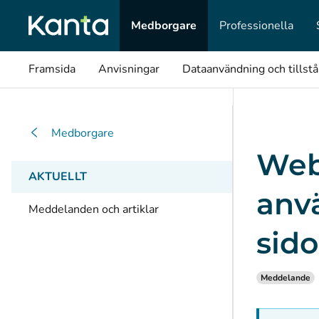
Medborgare
Professionella
Framsida
Anvisningar
Dataanvändning och tillst
Medborgare
Web
AKTUELLT
anv
Meddelanden och artiklar
sido
Meddelande