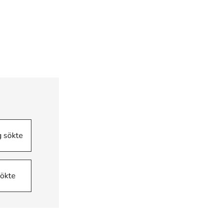
g sökte
sökte