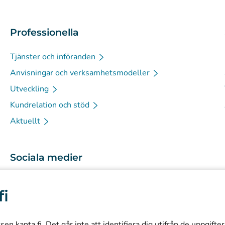
Professionella
Tjänster och införanden
Anvisningar och verksamhetsmodeller
Utveckling
Kundrelation och stöd
Aktuellt
Sociala medier
(
Avautuu uuteen välilehteen
)
Instagram
fi
(
Avautuu uuteen välilehteen
)
LinkedIn
(
Avautuu uuteen välilehteen
)
Facebook
n kanta.fi. Det går inte att identifiera dig utifrån de uppgifte