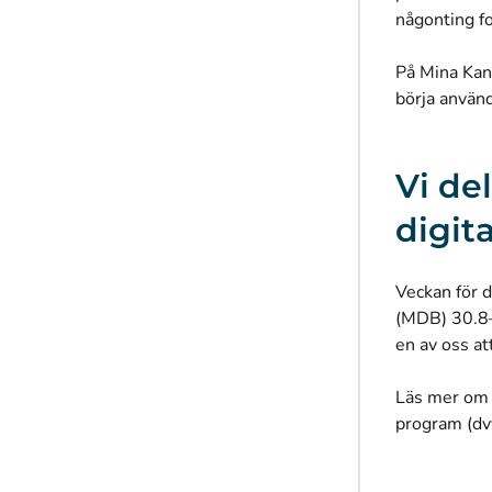
någonting fo
På Mina Kant
börja använ
Vi de
digit
Veckan för d
(MDB) 30.8–
en av oss at
Läs mer om 
program (dvv