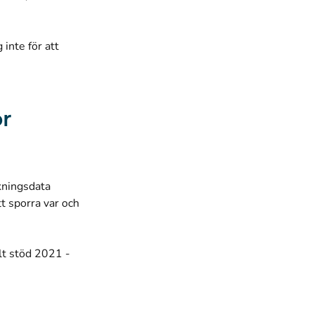
inte för att
ör
lkningsdata
 sporra var och
alt stöd 2021 -