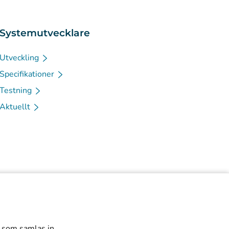
Systemutvecklare
Utveckling
Specifikationer
Testning
Aktuellt
r som samlas in.