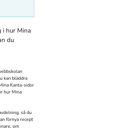
 i hur Mina
an du
 webbskolan
du kan bläddra
 Mina Kanta-sidor
ör hur Mina
avdelning, så du
kan förnya recept
senare, om