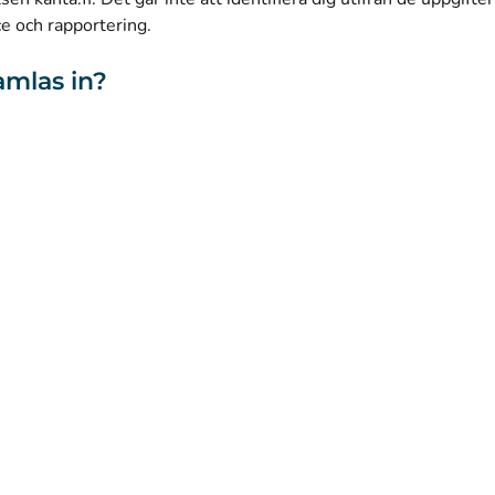
ce och rapportering.
amlas in?
webbplatsen
Tillgänglighet
Kakor