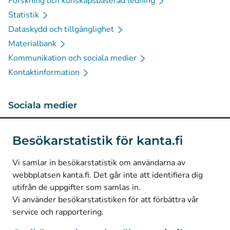
Forskning och kunskapsbaserad ledning
Statistik
Dataskydd och tillgänglighet
Materialbank
Kommunikation och sociala medier
Kontaktinformation
Sociala medier
(
Avautuu uuteen välilehteen
)
Instagram
Besökarstatistik för kanta.fi
(
Avautuu uuteen välilehteen
)
LinkedIn
(
Avautuu uuteen välilehteen
)
Facebook
Vi samlar in besökarstatistik om användarna av
webbplatsen kanta.fi. Det går inte att identifiera dig
utifrån de uppgifter som samlas in.
© Kanta-Palvelut, Kansaneläkelaitos
Vi använder besökarstatistiken för att förbättra vår
service och rapportering.
Dataskydd