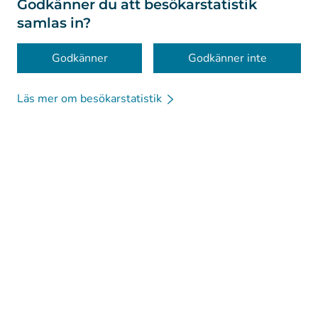
Om webbplatsen
Godkänner du att besökarstatistik
samlas in?
Tillgänglighet
Kakor
Godkänner
Godkänner inte
Läs mer om besökarstatistik