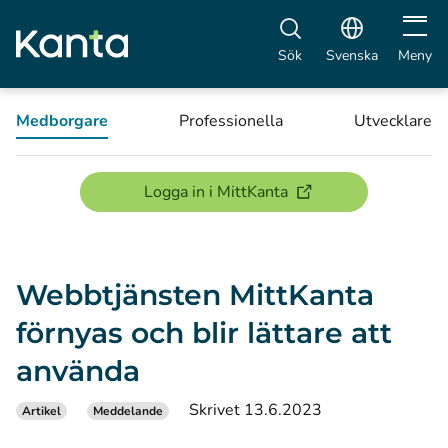
Öppna 
Sök
Svenska
Meny
Medborgare
Professionella
Utvecklare
(öppnas i ett nytt föns
Logga in i MittKanta
Webbtjänsten MittKanta
förnyas och blir lättare att
använda
Skrivet 13.6.2023
Artikel
Meddelande