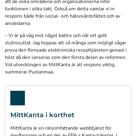
att de olika områdena och organisationerna inför
funktionen i olika takt. Också om detta samlar vi in
respons både från social- och hälsovårdsfältet och av
användarna.
– Vi är på väg mot något bättre och når ett gott
slutresultat. Jag hoppas att så många som möjligt vågar
prova den förnyade elektroniska recepttjänsten genast i
höst då den lanseras som den första delen av reformen.
Vid utvecklingen av MittKanta är all respons viktig,
summerar Puolanmaa.
MittKanta i korthet
MittKanta är en riksomfattande webbtjänst för
medborgare och en del av FPA:s Kanta-tjänster. I