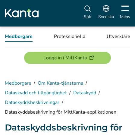
Öppna 
Sök
Svenska
Meny
Medborgare
Professionella
Utvecklare
(öppnas i ett nytt föns
Logga in i MittKanta
Medborgare
/
Om Kanta-tjänsterna
/
Dataskydd och tillgänglighet
/
Dataskydd
/
Dataskyddsbeskrivningar
/
Dataskyddsbeskrivning för MittKanta-applikationen
Dataskyddsbeskrivning för