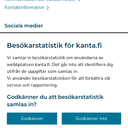
Kontaktinformation
Sociala medier
(
Avautuu uuteen välilehteen
)
Instagram
Besökarstatistik för kanta.fi
(
Avautuu uuteen välilehteen
)
LinkedIn
(
Avautuu uuteen välilehteen
)
Facebook
Vi samlar in besökarstatistik om användarna av
webbplatsen kanta.fi. Det går inte att identifiera dig
utifrån de uppgifter som samlas in.
© Kanta-Palvelut, Kansaneläkelaitos
Vi använder besökarstatistiken för att förbättra vår
service och rapportering.
Dataskydd
Om webbplatsen
Godkänner du att besökarstatistik
samlas in?
Tillgänglighet
Kakor
Godkänner
Godkänner inte