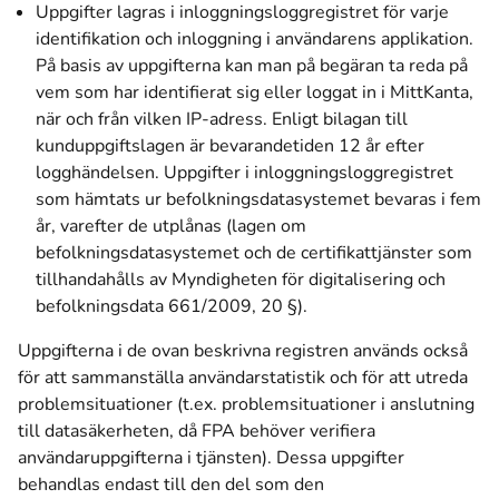
Uppgifter lagras i inloggningsloggregistret för varje
identifikation och inloggning i användarens applikation.
På basis av uppgifterna kan man på begäran ta reda på
vem som har identifierat sig eller loggat in i MittKanta,
när och från vilken IP-adress. Enligt bilagan till
kunduppgiftslagen är bevarandetiden 12 år efter
logghändelsen. Uppgifter i inloggningsloggregistret
som hämtats ur befolkningsdatasystemet bevaras i fem
år, varefter de utplånas (lagen om
befolkningsdatasystemet och de certifikattjänster som
tillhandahålls av Myndigheten för digitalisering och
befolkningsdata 661/2009, 20 §).
Uppgifterna i de ovan beskrivna registren används också
för att sammanställa användarstatistik och för att utreda
problemsituationer (t.ex. problemsituationer i anslutning
till datasäkerheten, då FPA behöver verifiera
användaruppgifterna i tjänsten). Dessa uppgifter
behandlas endast till den del som den