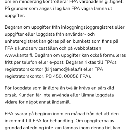
om en minderårig kontrollerar FPA vårdnadens giltighet.
På grunder som anges i lag kan FPA vägra lämna ut
uppgifter.
Begäran om uppgifter från inloggningsloggregistret eller
uppgifter eller loggdata från användar- och
enhetsregistret kan göras på en blankett som finns på
FPA:s kundserviceställen och på webbplatsen
www.kanta.fi. Begäran om uppgifter kan också formuleras
fritt per telefon eller e-post. Begäran riktas till FPA:s
registratorskontor (kirjaamo@kela.fi) eller FPA
registratorskontor, PB 450, 00056 FPA).
För loggdata som är äldre än två år krävs en särskild
orsak. Kunden får inte använda eller lämna loggdata
vidare för något annat ändamål.
FPA svarar på begäran inom en månad från det att den
inkommit till FPA för behandling. Om uppgifterna av
grundad anledning inte kan lämnas inom denna tid, kan