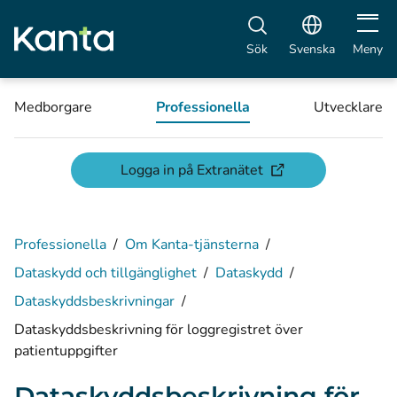
Öppna 
Sök
Svenska
Meny
Medborgare
Professionella
Utvecklare
(öppnas i ett nytt fön
Logga in på Extranätet
Professionella
/
Om Kanta-tjänsterna
/
Dataskydd och tillgänglighet
/
Dataskydd
/
Dataskyddsbeskrivningar
/
Dataskyddsbeskrivning för loggregistret över
patientuppgifter
Dataskyddsbeskrivning för