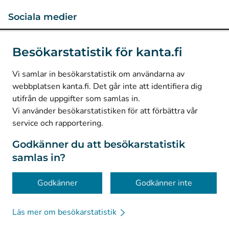
Sociala medier
(
Avautuu uuteen välilehteen
)
Instagram
Besökarstatistik för kanta.fi
(
Avautuu uuteen välilehteen
)
LinkedIn
(
Avautuu uuteen välilehteen
)
Facebook
Vi samlar in besökarstatistik om användarna av
webbplatsen kanta.fi. Det går inte att identifiera dig
utifrån de uppgifter som samlas in.
© Kanta-Palvelut, Kansaneläkelaitos
Vi använder besökarstatistiken för att förbättra vår
service och rapportering.
Dataskydd
Om webbplatsen
Godkänner du att besökarstatistik
samlas in?
Tillgänglighet
Kakor
Godkänner
Godkänner inte
Läs mer om besökarstatistik