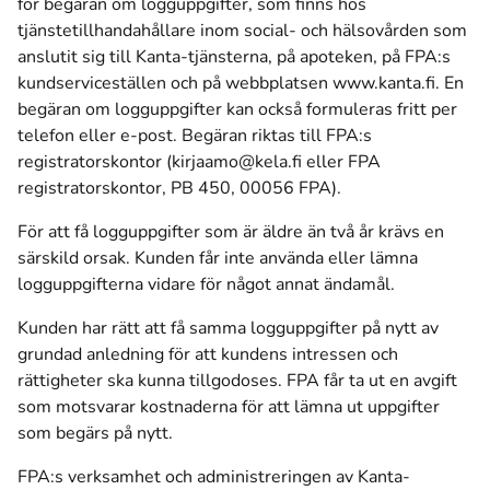
för begäran om logguppgifter, som finns hos
tjänstetillhandahållare inom social- och hälsovården som
anslutit sig till Kanta-tjänsterna, på apoteken, på FPA:s
kundserviceställen och på webbplatsen
www.kanta.fi
. En
begäran om logguppgifter kan också formuleras fritt per
telefon eller e-post. Begäran riktas till FPA:s
registratorskontor (kirjaamo@kela.fi eller FPA
registratorskontor, PB 450, 00056 FPA).
För att få logguppgifter som är äldre än två år krävs en
särskild orsak. Kunden får inte använda eller lämna
logguppgifterna vidare för något annat ändamål.
Kunden har rätt att få samma logguppgifter på nytt av
grundad anledning för att kundens intressen och
rättigheter ska kunna tillgodoses. FPA får ta ut en avgift
som motsvarar kostnaderna för att lämna ut uppgifter
som begärs på nytt.
FPA:s verksamhet och administreringen av Kanta-