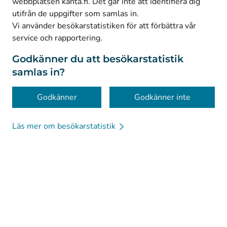
webbplatsen kanta.fi. Det går inte att identifiera dig
utifrån de uppgifter som samlas in.
© Kanta-Palvelut, Kansaneläkelaitos
Vi använder besökarstatistiken för att förbättra vår
service och rapportering.
Dataskydd
Om webbplatsen
Godkänner du att besökarstatistik
samlas in?
Tillgänglighet
Kakor
Godkänner
Godkänner inte
Läs mer om besökarstatistik