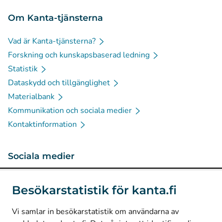
Om Kanta-tjänsterna
Vad är Kanta-tjänsterna?
Forskning och kunskapsbaserad ledning
Statistik
Dataskydd och tillgänglighet
Materialbank
Kommunikation och sociala medier
Kontaktinformation
Sociala medier
(
Avautuu uuteen välilehteen
)
Instagram
Besökarstatistik för kanta.fi
(
Avautuu uuteen välilehteen
)
LinkedIn
(
Avautuu uuteen välilehteen
)
Facebook
Vi samlar in besökarstatistik om användarna av