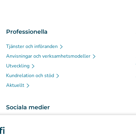
Professionella
Tjänster och införanden
Anvisningar och verksamhetsmodeller
Utveckling
Kundrelation och stöd
Aktuellt
Sociala medier
(
Avautuu uuteen välilehteen
)
Instagram
fi
(
Avautuu uuteen välilehteen
)
LinkedIn