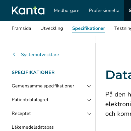
Medborgare
Professionella
Framsida
Utveckling
Specifikationer
Testnin
Systemutvecklare
Dat
SPECIFIKATIONER
Gemensamma specifikationer
På den h
Patientdatalagret
elektron
och kom
Receptet
Läkemedelsdatabas