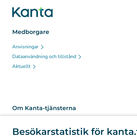
Medborgare
Anvisningar
Dataanvändning och tillstånd
Aktuellt
Om Kanta-tjänsterna
Vad är Kanta-tjänsterna?
Besökarstatistik för kanta.
Forskning och kunskapsbaserad ledning