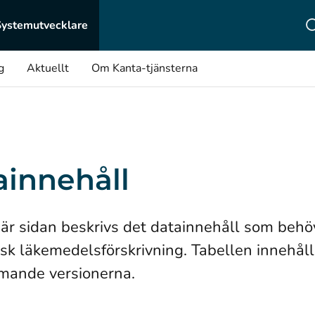
Systemutvecklare
g
Aktuellt
Om Kanta-tjänsterna
ainnehåll
är sidan beskrivs det datainnehåll som behöv
isk läkemedelsförskrivning. Tabellen innehål
mande versionerna.