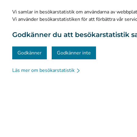
Statistik
Vi samlar in besökarstatistik om användarna av webbplatse
Dataskydd och tillgänglighet
Vi använder besökarstatistiken för att förbättra vår servi
Materialbank
Godkänner du att besökarstatistik s
Kommunikation och sociala medier
Kontaktinformation
Godkänner
Godkänner inte
Läs mer om besökarstatistik
© Kanta-Palvelut, Kansaneläkelaitos
Dataskydd
Om 