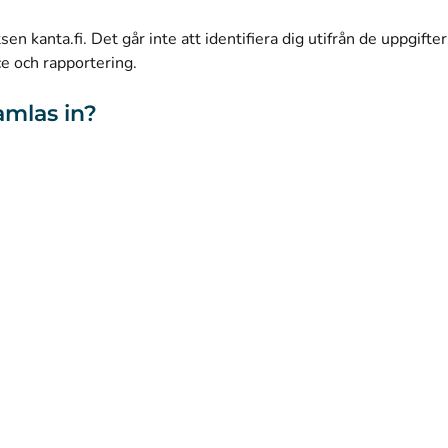
(
Avautuu uuteen välilehteen
)
Facebook
n kanta.fi. Det går inte att identifiera dig utifrån de uppgifte
ce och rapportering.
amlas in?
webbplatsen
Tillgänglighet
Kakor