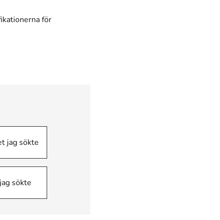
kationerna för
et jag sökte
 jag sökte