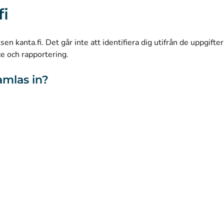
Instagram
fi
(
Avautuu uuteen välilehteen
)
LinkedIn
(
Avautuu uuteen välilehteen
)
Facebook
n kanta.fi. Det går inte att identifiera dig utifrån de uppgifte
ce och rapportering.
amlas in?
webbplatsen
Tillgänglighet
Kakor