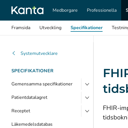
Medborgare
Professionella
Framsida
Utveckling
Specifikationer
Testnin
Systemutvecklare
FHI
SPECIFIKATIONER
Gemensamma specifikationer
tid
Patientdatalagret
FHIR-imp
Receptet
tidsbokn
Läkemedelsdatabas