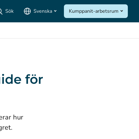
Sök
Svenska
Kumppanit-arbetsrum
de för
erar hur
ret.