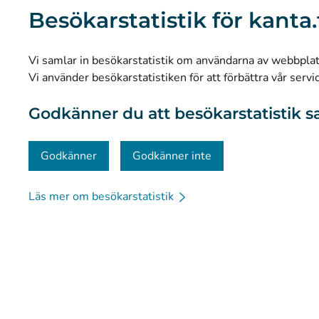
Vad är Kanta-tjänsterna?
Besökarstatistik för kanta.
Forskning och kunskapsbaserad ledning
Statistik
Vi samlar in besökarstatistik om användarna av webbplatse
Dataskydd och tillgänglighet
Vi använder besökarstatistiken för att förbättra vår servi
Materialbank
Godkänner du att besökarstatistik s
Kommunikation och sociala medier
Kontaktinformation
Godkänner
Godkänner inte
Läs mer om besökarstatistik
© Kanta-Palvelut, Kansaneläkelaitos
Dataskydd
Om 