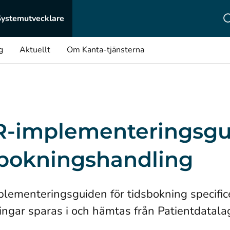
Systemutvecklare
g
Aktuellt
Om Kanta-tjänsterna
R-implementeringsgui
sbokningshandling
lementeringsguiden för tidsbokning specific
ingar sparas i och hämtas från Patientdatalag