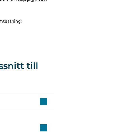
amtestning:
nitt till