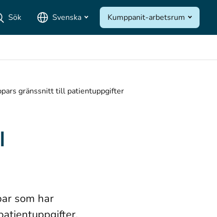
Sök
Svenska
Kumppanit-arbetsrum
pars gränssnitt till patientuppgifter
l
par som har
atientuppgifter.