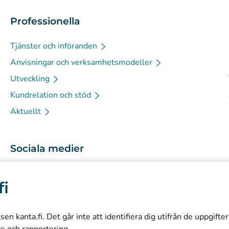
Professionella
Tjänster och införanden
Anvisningar och verksamhetsmodeller
Utveckling
Kundrelation och stöd
Aktuellt
Sociala medier
(
Avautuu uuteen välilehteen
)
Instagram
fi
(
Avautuu uuteen välilehteen
)
LinkedIn
(
Avautuu uuteen välilehteen
)
Facebook
n kanta.fi. Det går inte att identifiera dig utifrån de uppgifte