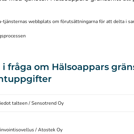
-tjänsternas webbplats om förutsättningarna för att delta i s
gsprocessen
 i fråga om Hälsoappars gränss
ntuppgifter
iedot talteen / Sensotrend Oy
nvointisovellus / Atostek Oy