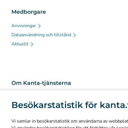
Medborgare
Anvisningar
Dataanvändning och tillstånd
Aktuellt
Om Kanta-tjänsterna
Vad är Kanta-tjänsterna?
Besökarstatistik för kanta.
Forskning och kunskapsbaserad ledning
Statistik
Vi samlar in besökarstatistik om användarna av webbplatse
Dataskydd och tillgänglighet