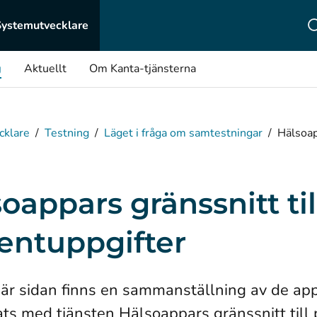
Systemutvecklare
g
Aktuellt
Om Kanta-tjänsterna
cklare
/
Testning
/
Läget i fråga om samtestningar
/
Hälsoap
oappars gränssnitt til
entuppgifter
är sidan finns en sammanställning av de ap
ts med tjänsten Hälsoappars gränssnitt till p