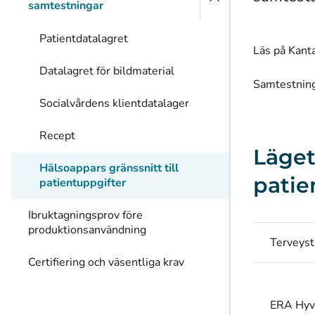
samtestningar
Patientdatalagret
Läs på Kanta
Datalagret för bildmaterial
Samtestnin
Socialvårdens klientdatalager
Recept
Läget
Hälsoappars gränssnitt till
patie
patientuppgifter
Ibruktagningsprov före
produktionsanvändning
Terveyst
Certifiering och väsentliga krav
ERA Hyvi