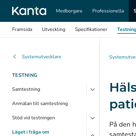
Medborgare
Professionella
Framsida
Utveckling
Specifikationer
Testnin
Systemutvecklare
Systemutve
TESTNING
Häls
Samtestning
pati
Anmälan till samtestning
Stöd vid testningen
På den h
Läget i fråga om
samtesta