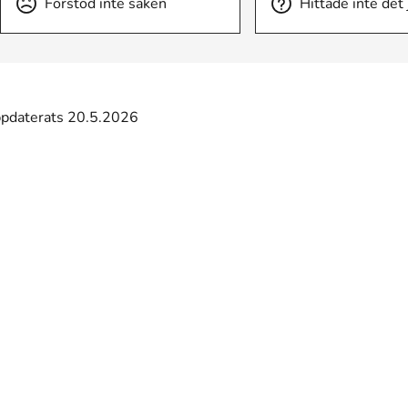
Förstod inte saken
Hittade inte det
ppdaterats 20.5.2026