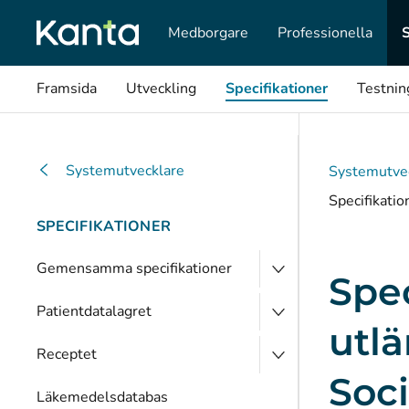
Medborgare
Professionella
Framsida
Utveckling
Specifikationer
Testnin
Systemutvecklare
Systemutve
Specifikati
SPECIFIKATIONER
Gemensamma specifikationer
Spe
Patientdatalagret
utl
Receptet
Soci
Läkemedelsdatabas