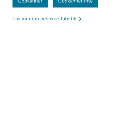
Godkänner
Godkänner inte
Läs mer om besökarstatistik
© Kanta-Palvelut, Kansaneläkelaitos
Dataskydd
Om 