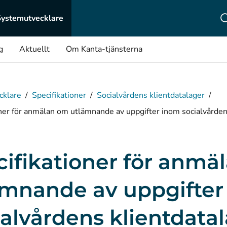
Systemutvecklare
g
Aktuellt
Om Kanta-tjänsterna
cklare
/
Specifikationer
/
Socialvårdens klientdatalager
/
oner för anmälan om utlämnande av uppgifter inom socialvårde
cifikationer för anmä
ämnande av uppgifter 
alvårdens klientdata