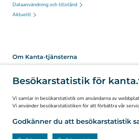
Dataanvändning och tillstånd
Aktuellt
Om Kanta-tjänsterna
Vad är Kanta-tjänsterna?
Besökarstatistik för kanta.
Forskning och kunskapsbaserad ledning
Statistik
Vi samlar in besökarstatistik om användarna av webbplatse
Dataskydd och tillgänglighet
Vi använder besökarstatistiken för att förbättra vår servi
Materialbank
Godkänner du att besökarstatistik s
Kommunikation och sociala medier
Kontaktinformation