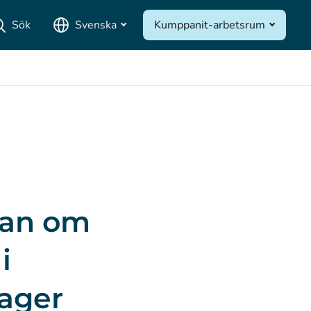
Sök
Svenska
Kumppanit-arbetsrum
n
lan om
i
lager