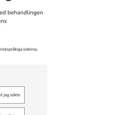
med behandlingen
ens
finskspråkiga sidorna.
et jag sökte