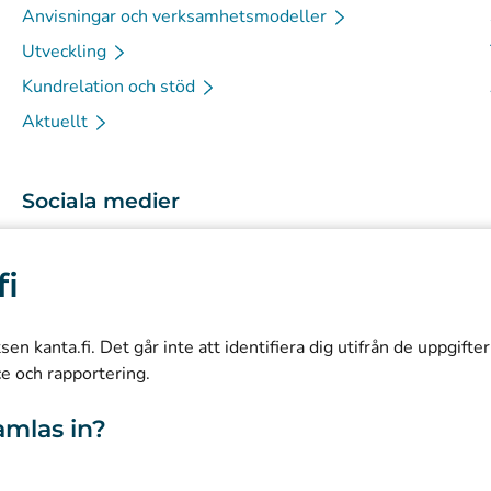
Anvisningar och verksamhetsmodeller
Utveckling
Kundrelation och stöd
Aktuellt
Sociala medier
(
Avautuu uuteen välilehteen
)
Instagram
fi
(
Avautuu uuteen välilehteen
)
LinkedIn
(
Avautuu uuteen välilehteen
)
Facebook
n kanta.fi. Det går inte att identifiera dig utifrån de uppgifte
ce och rapportering.
amlas in?