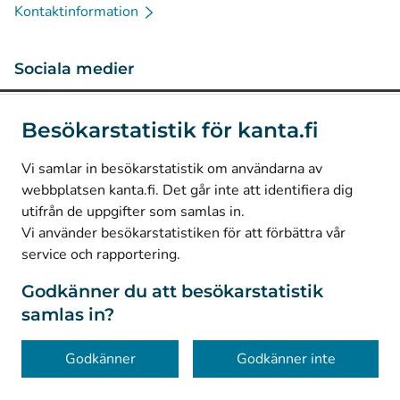
Kontaktinformation
Sociala medier
(
Avautuu uuteen välilehteen
)
Instagram
Besökarstatistik för kanta.fi
(
Avautuu uuteen välilehteen
)
LinkedIn
(
Avautuu uuteen välilehteen
)
Facebook
Vi samlar in besökarstatistik om användarna av
webbplatsen kanta.fi. Det går inte att identifiera dig
utifrån de uppgifter som samlas in.
© Kanta-Palvelut, Kansaneläkelaitos
Vi använder besökarstatistiken för att förbättra vår
service och rapportering.
Dataskydd
Om webbplatsen
Godkänner du att besökarstatistik
samlas in?
Tillgänglighet
Kakor
Godkänner
Godkänner inte