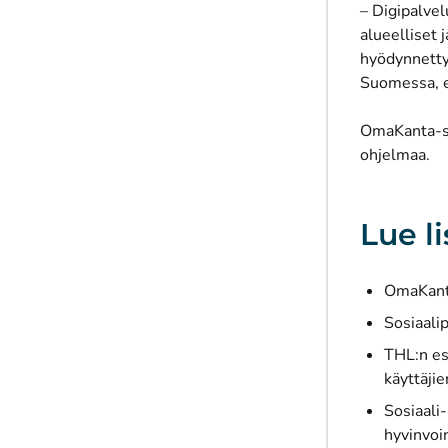
– Digipalvel
alueelliset 
hyödynnetty
Suomessa, e
OmaKanta-so
ohjelmaa.
Lue li
OmaKanta
Sosiaali
THL:n es
käyttäjie
Sosiaali
hyvinvoi