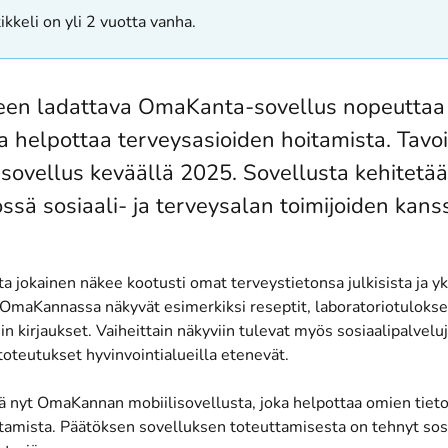
ikkeli on yli 2 vuotta vanha.
en ladattava OmaKanta-sovellus nopeuttaa
ja helpottaa terveysasioiden hoitamista. Tavo
a sovellus keväällä 2025. Sovellusta kehitetä
össä sosiaali- ja terveysalan toimijoiden kans
jokainen näkee kootusti omat terveystietonsa julkisista ja yks
 OmaKannassa näkyvät esimerkiksi reseptit, laboratoriotulokse
in kirjaukset. Vaiheittain näkyviin tulevat myös sosiaalipalveluj
oteutukset hyvinvointialueilla etenevät.
ä nyt OmaKannan mobiilisovellusta, joka helpottaa omien tieto
tamista. Päätöksen sovelluksen toteuttamisesta on tehnyt sosi