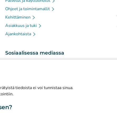
Palvelut ja käyttöönotot
Ohjeet ja toimintamallit
Kehittäminen
Asiakkuus ja tuki
Ajankohtaista
Sosiaalisessa mediassa
(
Avautuu uuteen välilehteen
)
Instagram
(
Avautuu uuteen välilehteen
)
LinkedIn
(
Avautuu uuteen välilehteen
)
Facebook
ätyistä tiedoista ei voi tunnistaa sinua.
ointiin.
isen?