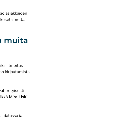
io asiakkaiden
kkoselaimella.
a muita
ksi ilmoitus
an kirjautumista
t erityisesti
likkö
Mira Liski
 -datassa ja -