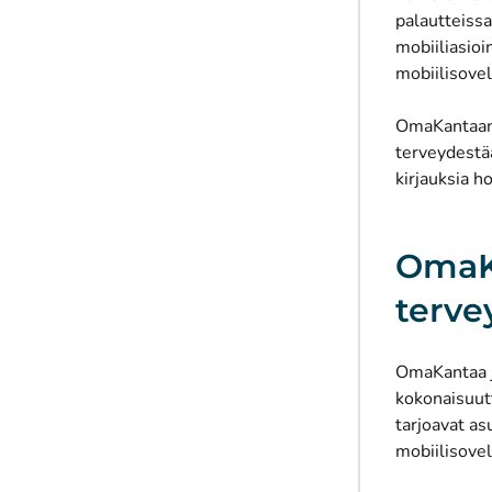
palautteissa
mobiiliasioi
mobiilisovel
OmaKantaan v
terveydestä
kirjauksia h
OmaKa
terve
OmaKantaa j
kokonaisuutt
tarjoavat as
mobiilisovel