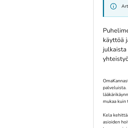
Art
Puhelime
käyttöä 
julkaist
yhteisty
OmaKannasta 
palveluista.
lääkärikäynn
mukaa kuin t
Kela kehittä
asioiden hoi