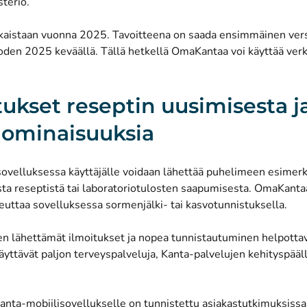
teriö.
lkaistaan vuonna 2025. Tavoitteena on saada ensimmäinen vers
oden 2025 keväällä. Tällä hetkellä OmaKantaa voi käyttää ver
tukset reseptin uusimisesta j
 ominaisuuksia
velluksessa käyttäjälle voidaan lähettää puhelimeen esimerki
ta reseptistä tai laboratoriotulosten saapumisesta. OmaKanta
euttaa sovelluksessa sormenjälki- tai kasvotunnistuksella.
n lähettämät ilmoitukset ja nopea tunnistautuminen helpottava
 käyttävät paljon terveyspalveluja, Kanta-palvelujen kehityspääl
nta-mobiilisovellukselle on tunnistettu asiakastutkimuksissa,