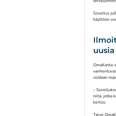
terveysminis
Sovellus ju
käyttöön vu
Ilmoi
uusia
OmaKanta-so
vanhentuvas
voidaan nop
– Sovellukse
niitä, jotka
kertoo.
Tarve OmaKa