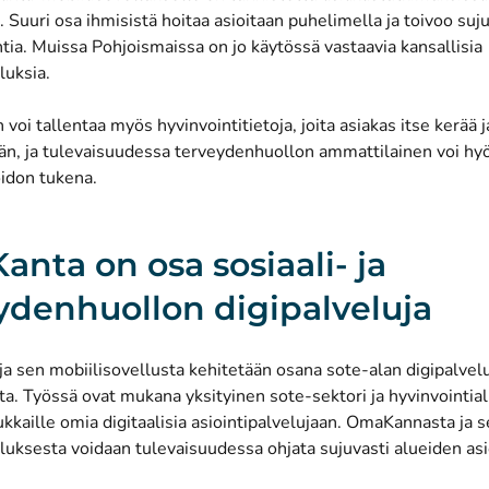
. Suuri osa ihmisistä hoitaa asioitaan puhelimella ja toivoo su
ntia. Muissa Pohjoismaissa on jo käytössä vastaavia kansallisia
luksia.
oi tallentaa myös hyvinvointitietoja, joita asiakas itse kerää j
än, ja tulevaisuudessa terveydenhuollon ammattilainen voi hy
oidon tukena.
nta on osa sosiaali- ja
ydenhuollon digipalveluja
a sen mobiilisovellusta kehitetään osana sote-alan digipalvel
a. Työssä ovat mukana yksityinen sote-sektori ja hyvinvointial
ukkaille omia digitaalisia asiointipalvelujaan. OmaKannasta ja 
luksesta voidaan tulevaisuudessa ohjata sujuvasti alueiden asio