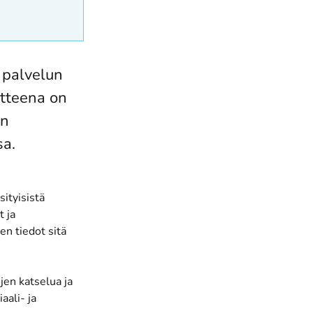
 palvelun
itteena on
än
sa.
ityisistä
t ja
en tiedot sitä
jen katselua ja
aali- ja