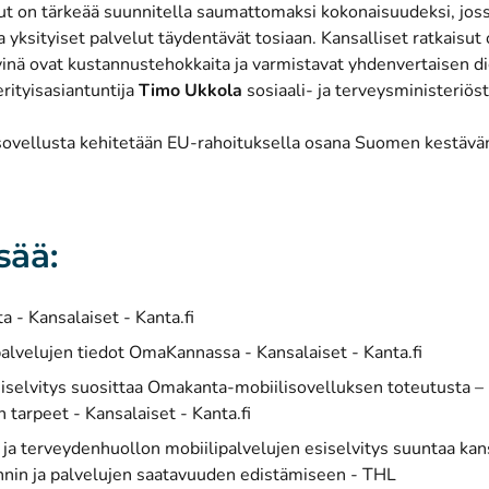
ut on tärkeää suunnitella saumattomaksi kokonaisuudeksi, joss
ja yksityiset palvelut täydentävät tosiaan. Kansalliset ratkaisut 
inä ovat kustannustehokkaita ja varmistavat yhdenvertaisen di
rityisasiantuntija
Timo Ukkola
sosiaali- ja terveysministeriöst
vellusta kehitetään EU-rahoituksella osana Suomen kestävä
sää:
 - Kansalaiset - Kanta.fi
palvelujen tiedot OmaKannassa - Kansalaiset - Kanta.fi
iselvitys suosittaa Omakanta-mobiilisovelluksen toteutusta –
n tarpeet - Kansalaiset - Kanta.fi
- ja terveydenhuollon mobiilipalvelujen esiselvitys suuntaa kan
(avautuu uu
nnin ja palvelujen saatavuuden edistämiseen - THL