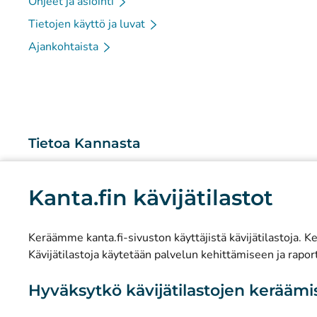
Ohjeet ja asiointi
Tietojen käyttö ja luvat
Ajankohtaista
Tietoa Kannasta
Mitä Kanta-palvelut ovat?
Kanta.fin kävijätilastot
Tutkimus ja tiedolla johtaminen
Tilastot
Keräämme kanta.fi-sivuston käyttäjistä kävijätilastoja. Ker
Tietosuoja ja saavutettavuus
Kävijätilastoja käytetään palvelun kehittämiseen ja raport
Materiaalipankki
Hyväksytkö kävijätilastojen kerääm
Viestintä ja sosiaalinen media
Yhteystiedot