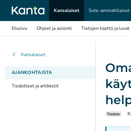
Kansalaiset
Sote-ammattilaiset
Etusivu
Ohjeet ja asiointi
Tietojen käyttö ja luvat
Kansalaiset
Oma
AJANKOHTAISTA
käy
Tiedotteet ja artikkelit
help
K
Tiedote