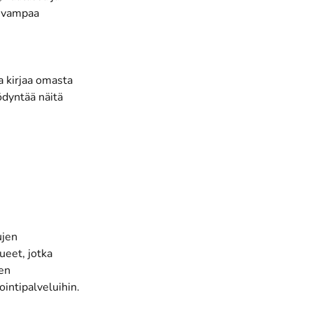
juvampaa
a kirjaa omasta
ödyntää näitä
ujen
ueet, jotka
sen
intipalveluihin.