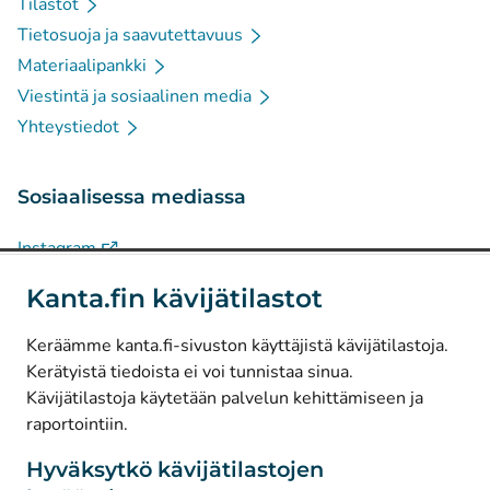
Tilastot
Tietosuoja ja saavutettavuus
Materiaalipankki
Viestintä ja sosiaalinen media
Yhteystiedot
Sosiaalisessa mediassa
(
Avautuu uuteen välilehteen
)
Instagram
(
Avautuu uuteen välilehteen
)
LinkedIn
Kanta.fin kävijätilastot
(
Avautuu uuteen välilehteen
)
Facebook
Keräämme kanta.fi-sivuston käyttäjistä kävijätilastoja.
Kerätyistä tiedoista ei voi tunnistaa sinua.
© Kanta-Palvelut, Kansaneläkelaitos
Kävijätilastoja käytetään palvelun kehittämiseen ja
raportointiin.
Tietosuoja
Tietoa sivustosta
Hyväksytkö kävijätilastojen