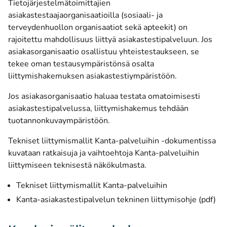
Tietojärjestelmätoimittajien
asiakastestaajaorganisaatioilla (sosiaali- ja
terveydenhuollon organisaatiot sekä apteekit) on
rajoitettu mahdollisuus liittyä asiakastestipalveluun. Jos
asiakasorganisaatio osallistuu yhteistestaukseen, se
tekee oman testausympäristönsä osalta
liittymishakemuksen asiakastestiympäristöön.
Jos asiakasorganisaatio haluaa testata omatoimisesti
asiakastestipalvelussa, liittymishakemus tehdään
tuotannonkuvaympäristöön.
Tekniset liittymismallit Kanta-palveluihin -dokumentissa
kuvataan ratkaisuja ja vaihtoehtoja Kanta-palveluihin
liittymiseen teknisestä näkökulmasta.
Tekniset liittymismallit Kanta-palveluihin
(av
Kanta-asiakastestipalvelun tekninen liittymisohje (pdf)