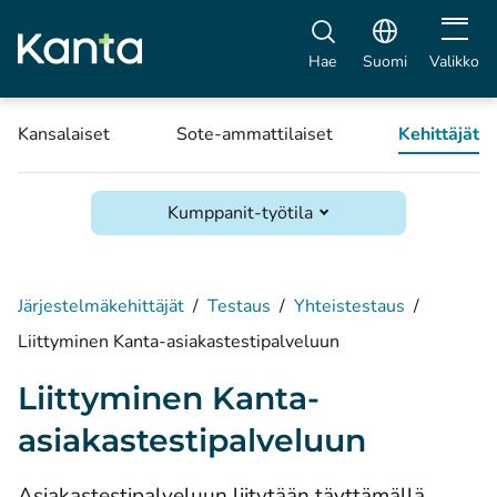
Avaa vali
Hae
Suomi
Valikko
Kansalaiset
Sote-ammattilaiset
Kehittäjät
Kumppanit-työtila
Järjestelmäkehittäjät
/
Testaus
/
Yhteistestaus
/
Liittyminen Kanta-asiakastestipalveluun
Liittyminen Kanta-
asiakastestipalveluun
Asiakastestipalveluun liitytään täyttämällä