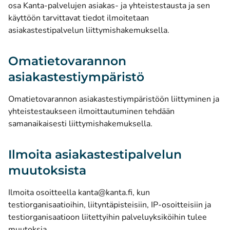
osa Kanta-palvelujen asiakas- ja yhteistestausta ja sen
käyttöön tarvittavat tiedot ilmoitetaan
asiakastestipalvelun liittymishakemuksella.
Omatietovarannon
asiakastestiympäristö
Omatietovarannon asiakastestiympäristöön liittyminen ja
yhteistestaukseen ilmoittautuminen tehdään
samanaikaisesti liittymishakemuksella.
Ilmoita asiakastestipalvelun
muutoksista
Ilmoita osoitteella
kanta@kanta.fi
, kun
testiorganisaatioihin, liityntäpisteisiin, IP-osoitteisiin ja
testiorganisaatioon liitettyihin palveluyksiköihin tulee
muutoksia.