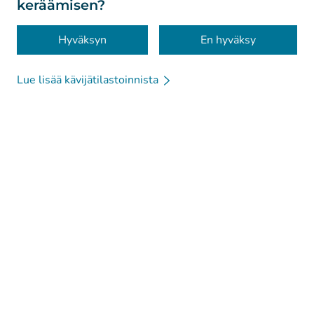
keräämisen?
Saavutettavuus
Evästeet
Hyväksyn
En hyväksy
Lue lisää kävijätilastoinnista