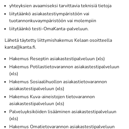
yhteyksien avaamiseksi tarvittavia teknisiä tietoja
liitytäänkö asiakastestiympäristöön vai
tuotannonkuvaympäristöön vai molempiin
liitytäänkö testi-OmaKanta-palveluun.
Lähetä täytetty liittymishakemus Kelaan osoitteella
kanta@kanta.fi
.
Hakemus Reseptin asiakastestipalveluun (xls)
Hakemus Potilastietovarannon asiakastestipalveluun
(xls)
Hakemus Sosiaalihuollon asiakastietovarannon
asiakastestipalveluun (xls)
Hakemus Kuva-aineistojen tietovarannon
asiakastestipalveluun (xls)
Palveluyksiköiden lisääminen asiakastestipalveluun
(xls)
Hakemus Omatietovarannon asiakastestipalveluun