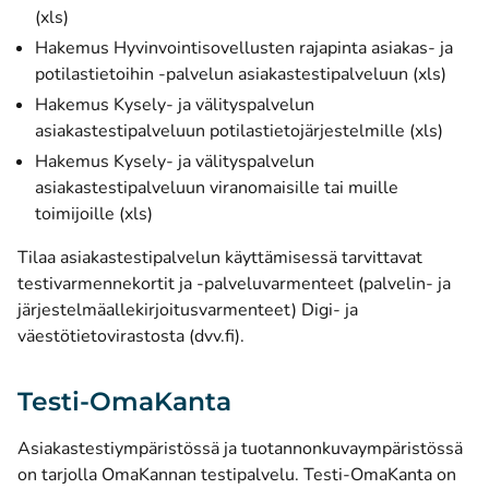
(xls)
Hakemus Hyvinvointisovellusten rajapinta asiakas- ja
potilastietoihin -palvelun asiakastestipalveluun (xls)
Hakemus Kysely- ja välityspalvelun
asiakastestipalveluun potilastietojärjestelmille (xls)
Hakemus Kysely- ja välityspalvelun
asiakastestipalveluun viranomaisille tai muille
toimijoille (xls)
Tilaa asiakastestipalvelun käyttämisessä tarvittavat
testivarmennekortit ja -palveluvarmenteet (palvelin- ja
järjestelmäallekirjoitusvarmenteet)
Digi- ja
(avautuu uuteen ikkunaan)
väestötietovirastosta (dvv.fi)
.
Testi-OmaKanta
Asiakastestiympäristössä ja tuotannonkuvaympäristössä
on tarjolla OmaKannan testipalvelu. Testi-OmaKanta on