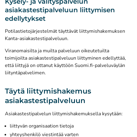
Kysely- ja välityspalvelun
asiakastestipalveluun liittymisen
edellytykset
Potilastietojärjestelmät täyttävät liittymishakemuksen
Kanta-asiakastestipalveluun.
Viranomaisilta ja muilta palveluun oikeutetuilta
toimijoilta asiakastestipalveluun liittyminen edellyttää,
että liittyjä on ottanut käyttöön Suomi.fi-palveluväylän
liityntäpalvelimen.
Täytä liittymishakemus
asiakastestipalveluun
Asiakastestipalvelun liittymishakemuksella kysytään:
liittyvän organisaation tietoja
yhteyshenkilö viestintää varten