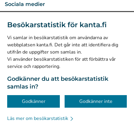
Sociala medier
(
Avautuu uuteen välilehteen
)
Instagram
Besökarstatistik för kanta.fi
(
Avautuu uuteen välilehteen
)
LinkedIn
(
Avautuu uuteen välilehteen
)
Facebook
Vi samlar in besökarstatistik om användarna av
webbplatsen kanta.fi. Det går inte att identifiera dig
utifrån de uppgifter som samlas in.
© Kanta-Palvelut, Kansaneläkelaitos
Vi använder besökarstatistiken för att förbättra vår
service och rapportering.
Dataskydd
Om webbplatsen
Godkänner du att besökarstatistik
samlas in?
Tillgänglighet
Kakor
Godkänner
Godkänner inte
Läs mer om besökarstatistik