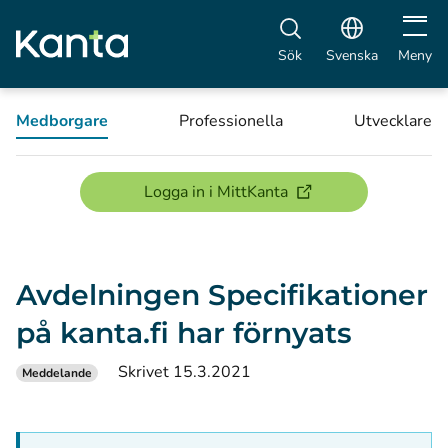
Öppna 
Sök
Svenska
Meny
Medborgare
Professionella
Utvecklare
(öppnas i ett nytt föns
Logga in i MittKanta
Avdelningen Specifikationer
på kanta.fi har förnyats
Skrivet 15.3.2021
Meddelande