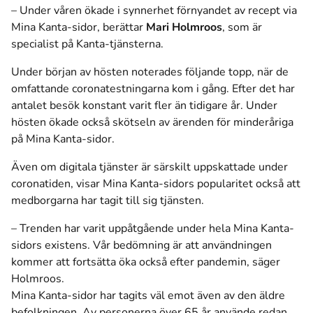
– Under våren ökade i synnerhet förnyandet av recept via
Mina Kanta-sidor, berättar
Mari Holmroos
, som är
specialist på Kanta-tjänsterna.
Under början av hösten noterades följande topp, när de
omfattande coronatestningarna kom i gång. Efter det har
antalet besök konstant varit fler än tidigare år. Under
hösten ökade också skötseln av ärenden för minderåriga
på Mina Kanta-sidor.
Även om digitala tjänster är särskilt uppskattade under
coronatiden, visar Mina Kanta-sidors popularitet också att
medborgarna har tagit till sig tjänsten.
– Trenden har varit uppåtgående under hela Mina Kanta-
sidors existens. Vår bedömning är att användningen
kommer att fortsätta öka också efter pandemin, säger
Holmroos.
Mina Kanta-sidor har tagits väl emot även av den äldre
befolkningen. Av personerna över 65 år använde redan