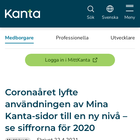
Öppna 
Sök
Svenska
Meny
Medborgare
Professionella
Utvecklare
(öppnas i ett nytt föns
Logga in i MittKanta
Coronaåret lyfte
användningen av Mina
Kanta-sidor till en ny nivå –
se siffrorna för 2020