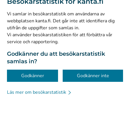
Besökarstatistik för kanta.fi
(
Avautuu uuteen välilehteen
)
LinkedIn
(
Avautuu uuteen välilehteen
)
Facebook
Vi samlar in besökarstatistik om användarna av
webbplatsen kanta.fi. Det går inte att identifiera dig
utifrån de uppgifter som samlas in.
© Kanta-Palvelut, Kansaneläkelaitos
Vi använder besökarstatistiken för att förbättra vår
service och rapportering.
Dataskydd
Om webbplatsen
Godkänner du att besökarstatistik
samlas in?
Tillgänglighet
Kakor
Godkänner
Godkänner inte
Läs mer om besökarstatistik