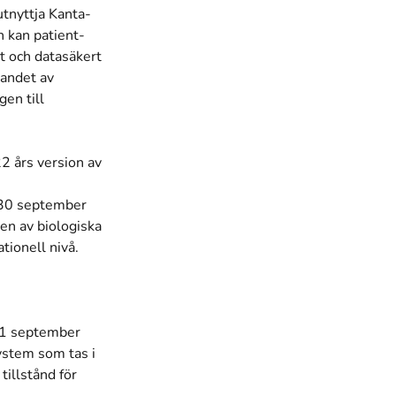
utnyttja Kanta-
n kan patient-
t och datasäkert
randet av
gen till
2 års version av
 30 september
en av biologiska
tionell nivå.
n 1 september
ystem som tas i
tillstånd för