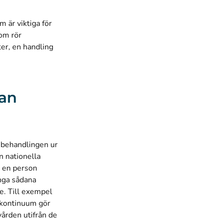
 är viktiga för
om rör
ter, en handling
tan
lsbehandlingen ur
n nationella
m en person
nga sådana
e. Till exempel
skontinuum gör
ården utifrån de