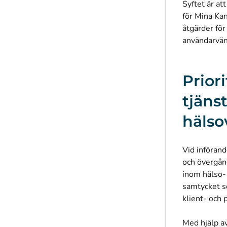
Syftet är at
för Mina Kan
åtgärder för
användarvän
Prior
tjäns
hälso
Vid införand
och övergån
inom hälso-
samtycket so
klient- och 
Med hjälp av