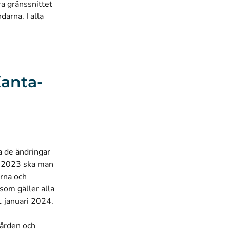
ra gränssnittet
arna. I alla
Kanta-
a de ändringar
r 2023 ska man
rna och
som gäller alla
1 januari 2024.
vården och