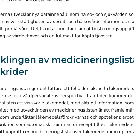
fortskrider hos organisationerna.
erna utvecklar nya datainnehåll inom hälso- och sjukvården som
en av verkställigheten av social- och hälsovårdsreformen och s
ill primärvård. Det handlar om bland annat tidsbokningsuppgif
g av vårdbehovet och en fullmakt för köpta tjänster.
klingen av medicineringslis
krider
neringslistan gör det lättare att följa den aktuella läkemede
ternas och vårdpersonalens perspektiv. I framtiden kommer de
slistan att visa varje läkemedel, med aktuell information, so
ålet med utvecklingen av medicineringslistan är att främja må
som underlättar läkemedelsförskrivarnas och apotekens arbet
funktion som automatiskt sammanför recept till ett läkemedel
 att upprätta en medicineringslista över läkemedel inom öppenv