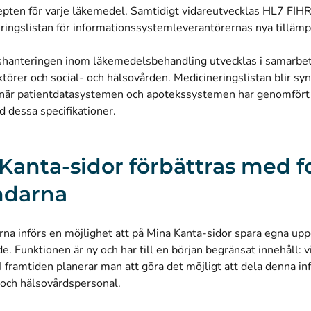
epten för varje läkemedel. Samtidigt vidareutvecklas HL7 FIH
eringslistan för informationssystemleverantörernas nya tilläm
shanteringen inom läkemedelsbehandling utvecklas i samarbe
ktörer och social- och hälsovården. Medicineringslistan blir syn
när patientdatasystemen och apotekssystemen har genomfört 
 dessa specifikationer.
Kanta-sidor förbättras med f
ndarna
na införs en möjlighet att på Mina Kanta-sidor spara egna upp
e. Funktionen är ny och har till en början begränsat innehåll: v
I framtiden planerar man att göra det möjligt att dela denna i
 och hälsovårdspersonal.