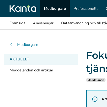
Medborgare
Professionella
Framsida
Anvisningar
Dataanvändning och tillst
Medborgare
Fok
AKTUELLT
tjän
Meddelanden och artiklar
Meddelande
Art