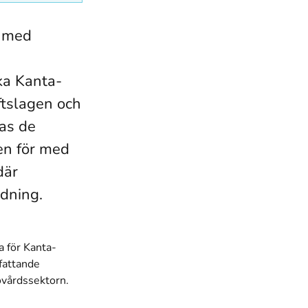
t med
I
ka Kanta-
ftslagen och
tas de
en för med
där
edning.
a för Kanta-
fattande
ovårdssektorn.