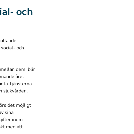
ial- och
gällande
 social- och
mellan dem, blir
mmande året
anta-tjänsterna
h sjukvården.
örs det möjligt
av sina
ifter inom
akt med att