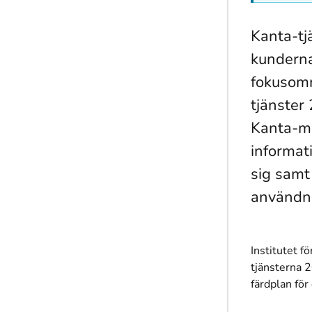
Kanta-tj
kunderna
fokusomr
tjänster
Kanta-me
informat
sig samt
användni
Institutet f
tjänsterna 
färdplan för