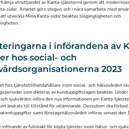
t främja utnyttjandet av Kanta-tjänsterna genom att modernise
ta-sidor. Arbetet görs stegvis och i nära samarbete med använd
 att utveckla Mina Kanta-sidor beaktas tillgängligheten och
ligheten.
iteringarna i införandena av 
ter hos social- och
vårdsorganisationerna 2023
et hos tjänstetillhandahållare inom social- och hälsovården sk
gsperioder som dikteras av kunduppgiftslagen beaktas. Unde
 och sjukvården införa den nya informationen om Kanta-tjänste
m ändrats till tillstånd för utlämnande. Dessutom ska förbud 
patientuppgifter samt företagshälsovården införas senast den 
 införande av fullmakt för köpta tjänster inom hälso- och sjuk