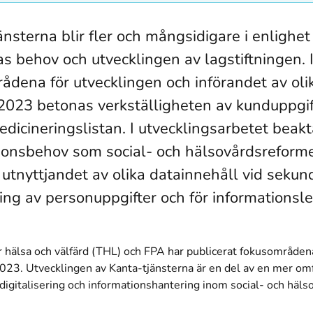
änsterna blir fler och mångsidigare i enlighe
s behov och utvecklingen av lagstiftningen. 
ådena för utvecklingen och införandet av oli
 2023 betonas verkställigheten av kunduppgi
dicineringslistan. I utvecklingsarbetet beak
ionsbehov som social- och hälsovårdsreform
 utnyttjandet av olika datainnehåll vid sekun
ng av personuppgifter och för informationsl
ör hälsa och välfärd (THL) och FPA har publicerat fokusområden
2023. Utvecklingen av Kanta-tjänsterna är en del av en mer om
 digitalisering och informationshantering inom social- och häls