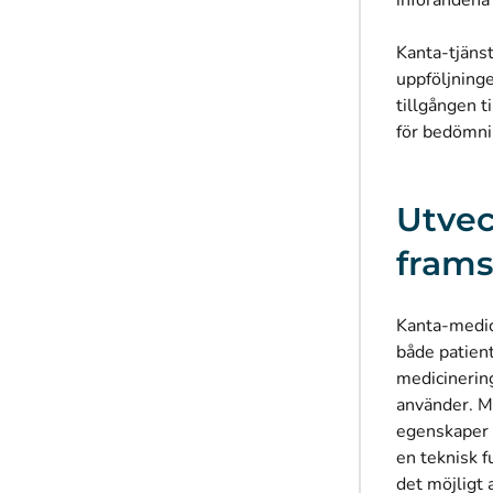
införandena 
Kanta-tjänst
uppföljning
tillgången t
för bedömnin
Utvec
frams
Kanta-medici
både patien
medicinering
använder. M
egenskaper 
en teknisk 
det möjligt