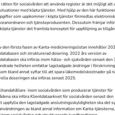
 rätten för socialvården att använda register är det möjligt att 
 situationer med köpta tjänster. Med hjälp av den här funktione
ppgifter som uppkommer i köpta tjänster förmedlas elektronisk
iceanordnaren och tjänsteproducenten. Dessutom främjar infö
 köpta tjänster det framtida konceptet för uppföljning av tillgån
v den första fasen av Kanta-medicineringslistan innehåller 202
atabasen och strukturerad dosering. 2022 års version av
atabasen ska införas inom hälso- och sjukvården senast den
ndrade helheten omfattar lagstadgade ändringar i förskrivning
om bland annat syftar till att spara läkemedelskostnader på na
rella doseringen ska införas senast 2025.
llhandahållare inom socialvården som producerar tjänster för
ådena ska införa Klientdataarkivet för socialvården senast de
tt uppfylla den lagstadgade anslutningsskyldigheten ska det s
användningen av bland annat information om Kanta-tjänsterna, 