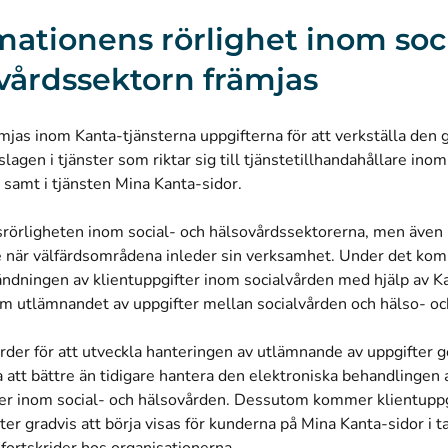
mationens rörlighet inom soc
vårdssektorn främjas
jas inom Kanta-tjänsterna uppgifterna för att verkställa den 
lagen i tjänster som riktar sig till tjänstetillhandahållare inom
samt i tjänsten Mina Kanta-sidor.
srörligheten inom social- och hälsovårdssektorerna, men även 
are när välfärdsområdena inleder sin verksamhet. Under det ko
ändningen av klientuppgifter inom socialvården med hjälp av K
m utlämnandet av uppgifter mellan socialvården och hälso- oc
der för att utveckla hanteringen av utlämnande av uppgifter g
 att bättre än tidigare hantera den elektroniska behandlingen 
er inom social- och hälsovården. Dessutom kommer klientuppg
ster gradvis att börja visas för kunderna på Mina Kanta-sidor i t