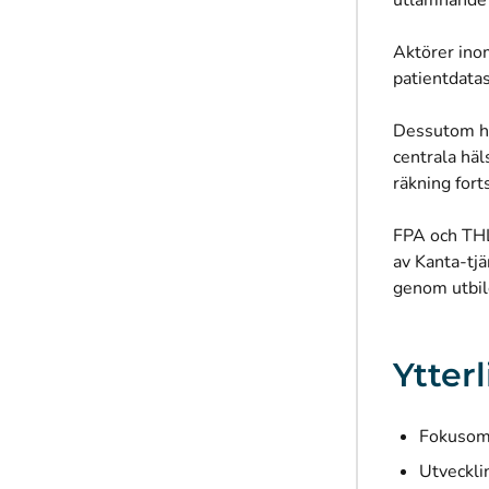
utlämnande 
Aktörer inom
patientdatas
Dessutom ho
centrala hä
räkning fort
FPA och THL
av Kanta-tjä
genom utbil
Ytter
Fokusomr
Utveckli