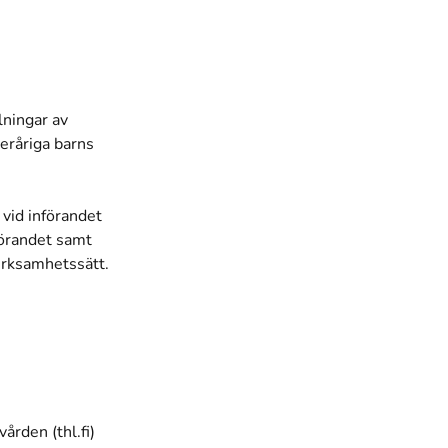
lningar av
eråriga barns
vid införandet
förandet samt
erksamhetssätt.
ården (thl.fi)