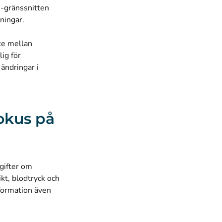
R-gränssnitten
pningar.
te mellan
lig för
ändringar i
okus på
gifter om
ikt, blodtryck och
nformation även