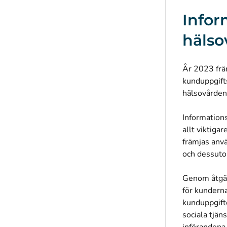
Infor
hälso
År 2023 främ
kunduppgifts
hälsovården 
Information
allt viktig
främjas anv
och dessuto
Genom åtgär
för kunderna
kunduppgift
sociala tjän