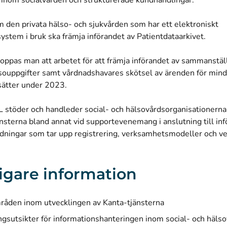
inom socialvården och strukturerade kundhandlingar.
 den privata hälso- och sjukvården som har ett elektroniskt
ystem i bruk ska främja införandet av Patientdataarkivet.
ppas man att arbetet för att främja införandet av sammanstäl
lsouppgifter samt vårdnadshavares skötsel av ärenden för mind
sätter under 2023.
 stöder och handleder social- och hälsovårdsorganisationerna 
nsterna bland annat vid supportevenemang i anslutning till in
dningar som tar upp registrering, verksamhetsmodeller och v
ligare information
åden inom utvecklingen av Kanta-tjänsterna
ngsutsikter för informationshanteringen inom social- och hälsov