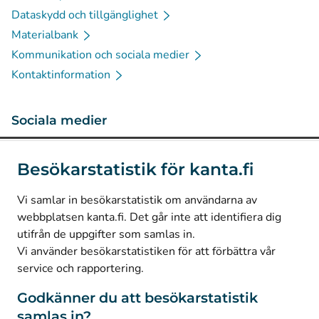
Dataskydd och tillgänglighet
Materialbank
Kommunikation och sociala medier
Kontaktinformation
Sociala medier
(
Avautuu uuteen välilehteen
)
Instagram
Besökarstatistik för kanta.fi
(
Avautuu uuteen välilehteen
)
LinkedIn
(
Avautuu uuteen välilehteen
)
Facebook
Vi samlar in besökarstatistik om användarna av
webbplatsen kanta.fi. Det går inte att identifiera dig
utifrån de uppgifter som samlas in.
© Kanta-Palvelut, Kansaneläkelaitos
Vi använder besökarstatistiken för att förbättra vår
service och rapportering.
Dataskydd
Om webbplatsen
Godkänner du att besökarstatistik
samlas in?
Tillgänglighet