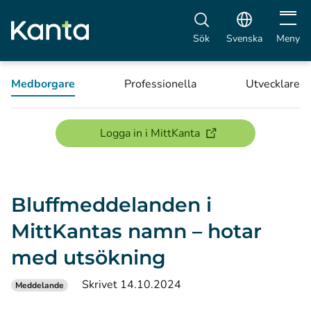
Öppna 
Sök
Svenska
Meny
Medborgare
Professionella
Utvecklare
(öppnas i ett nytt föns
Logga in i MittKanta
Bluffmeddelanden i
MittKantas namn – hotar
med utsökning
Skrivet 14.10.2024
Meddelande