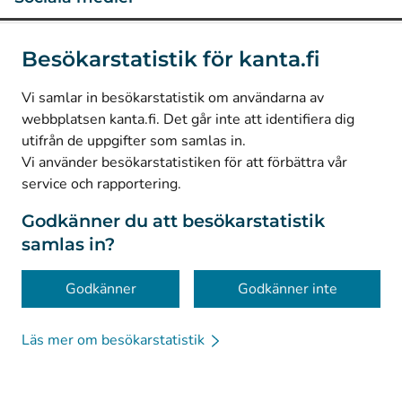
(
Avautuu uuteen välilehteen
)
Instagram
Besökarstatistik för kanta.fi
(
Avautuu uuteen välilehteen
)
LinkedIn
(
Avautuu uuteen välilehteen
)
Facebook
Vi samlar in besökarstatistik om användarna av
webbplatsen kanta.fi. Det går inte att identifiera dig
utifrån de uppgifter som samlas in.
© Kanta-Palvelut, Kansaneläkelaitos
Vi använder besökarstatistiken för att förbättra vår
service och rapportering.
Dataskydd
Om webbplatsen
Godkänner du att besökarstatistik
samlas in?
Tillgänglighet
Kakor
Godkänner
Godkänner inte
Läs mer om besökarstatistik