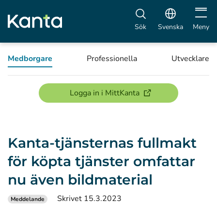
Öppna 
Sök
Svenska
Meny
Medborgare
Professionella
Utvecklare
(öppnas i ett nytt föns
Logga in i MittKanta
Kanta-tjänsternas fullmakt
för köpta tjänster omfattar
nu även bildmaterial
Skrivet 15.3.2023
Meddelande