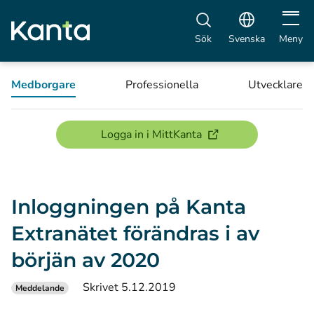
Öppna 
Sök
Svenska
Meny
Medborgare
Professionella
Utvecklare
(öppnas i ett nytt föns
Logga in i MittKanta
Inloggningen på Kanta
Extranätet förändras i av
börjän av 2020
Skrivet 5.12.2019
Meddelande