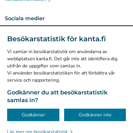
Sociala medier
(
Avautuu uuteen välilehteen
)
Instagram
Besökarstatistik för kanta.fi
(
Avautuu uuteen välilehteen
)
LinkedIn
(
Avautuu uuteen välilehteen
)
Facebook
Vi samlar in besökarstatistik om användarna av
webbplatsen kanta.fi. Det går inte att identifiera dig
utifrån de uppgifter som samlas in.
© Kanta-Palvelut, Kansaneläkelaitos
Vi använder besökarstatistiken för att förbättra vår
service och rapportering.
Dataskydd
Om webbplatsen
Godkänner du att besökarstatistik
samlas in?
Tillgänglighet
Kakor
Godkänner
Godkänner inte
Läs mer om besökarstatistik