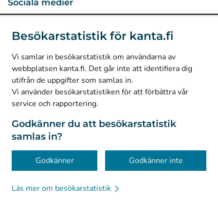
Sociala medier
(
Avautuu uuteen välilehteen
)
Instagram
Besökarstatistik för kanta.fi
(
Avautuu uuteen välilehteen
)
LinkedIn
(
Avautuu uuteen välilehteen
)
Facebook
Vi samlar in besökarstatistik om användarna av
webbplatsen kanta.fi. Det går inte att identifiera dig
utifrån de uppgifter som samlas in.
© Kanta-Palvelut, Kansaneläkelaitos
Vi använder besökarstatistiken för att förbättra vår
service och rapportering.
Dataskydd
Om webbplatsen
Godkänner du att besökarstatistik
samlas in?
Tillgänglighet
Kakor
Godkänner
Godkänner inte
Läs mer om besökarstatistik