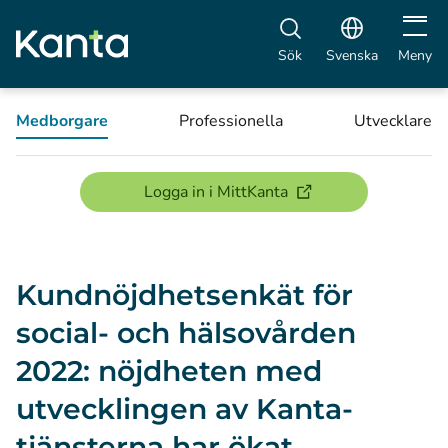
Öppna 
Sök
Svenska
Meny
Medborgare
Professionella
Utvecklare
(öppnas i ett nytt föns
Logga in i MittKanta
Kundnöjdhetsenkät för
social- och hälsovården
2022: nöjdheten med
utvecklingen av Kanta-
tjänsterna har ökat