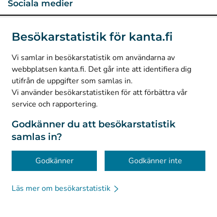
Sociala medier
(
Avautuu uuteen välilehteen
)
Instagram
Besökarstatistik för kanta.fi
(
Avautuu uuteen välilehteen
)
LinkedIn
(
Avautuu uuteen välilehteen
)
Facebook
Vi samlar in besökarstatistik om användarna av
webbplatsen kanta.fi. Det går inte att identifiera dig
utifrån de uppgifter som samlas in.
© Kanta-Palvelut, Kansaneläkelaitos
Vi använder besökarstatistiken för att förbättra vår
service och rapportering.
Dataskydd
Om webbplatsen
Godkänner du att besökarstatistik
samlas in?
Tillgänglighet
Kakor
Godkänner
Godkänner inte
Läs mer om besökarstatistik