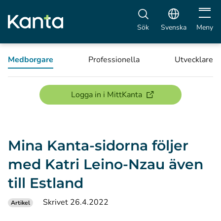
Öppna 
Sök
Svenska
Meny
Medborgare
Professionella
Utvecklare
(öppnas i ett nytt föns
Logga in i MittKanta
Mina Kanta-sidorna följer
med Katri Leino-Nzau även
till Estland
Skrivet 26.4.2022
Artikel