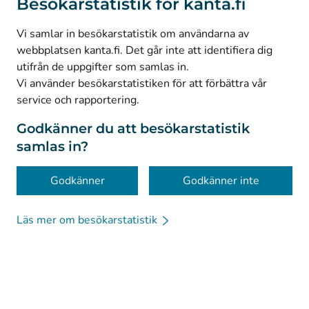
Besökarstatistik för kanta.fi
(
Avautuu uuteen välilehteen
)
LinkedIn
(
Avautuu uuteen välilehteen
)
Facebook
Vi samlar in besökarstatistik om användarna av
webbplatsen kanta.fi. Det går inte att identifiera dig
utifrån de uppgifter som samlas in.
© Kanta-Palvelut, Kansaneläkelaitos
Vi använder besökarstatistiken för att förbättra vår
service och rapportering.
Dataskydd
Om webbplatsen
Godkänner du att besökarstatistik
samlas in?
Tillgänglighet
Kakor
Godkänner
Godkänner inte
Läs mer om besökarstatistik