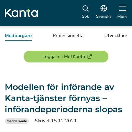
Öppna 
Sök
Svenska
Meny
Medborgare
Professionella
Utvecklare
(öppnas i ett nytt föns
Logga in i MittKanta
Modellen för införande av
Kanta-tjänster förnyas –
införandeperioderna slopas
Skrivet 15.12.2021
Meddelande