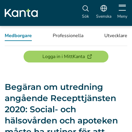
Öppna 
Sök
Svenska
Meny
Medborgare
Professionella
Utvecklare
(öppnas i ett nytt föns
Logga in i MittKanta
Begäran om utredning
angående Recepttjänsten
2020: Social- och
hälsovården och apoteken
måste ha rutiner för att