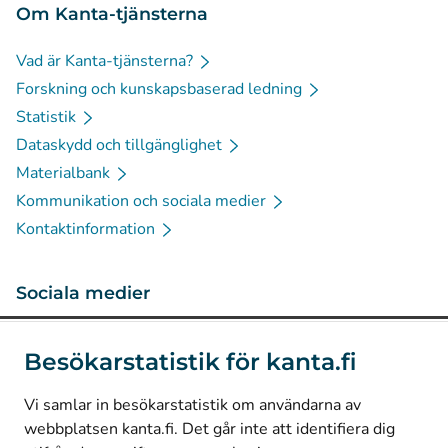
Om Kanta-tjänsterna
Vad är Kanta-tjänsterna?
Forskning och kunskapsbaserad ledning
Statistik
Dataskydd och tillgänglighet
Materialbank
Kommunikation och sociala medier
Kontaktinformation
Sociala medier
(
Avautuu uuteen välilehteen
)
Instagram
Besökarstatistik för kanta.fi
(
Avautuu uuteen välilehteen
)
LinkedIn
(
Avautuu uuteen välilehteen
)
Facebook
Vi samlar in besökarstatistik om användarna av
webbplatsen kanta.fi. Det går inte att identifiera dig