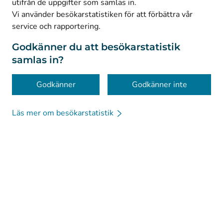
utifrån de uppgifter som samlas in.
© Kanta-Palvelut, Kansaneläkelaitos
Vi använder besökarstatistiken för att förbättra vår
service och rapportering.
Dataskydd
Om webbplatsen
Godkänner du att besökarstatistik
samlas in?
Tillgänglighet
Kakor
Godkänner
Godkänner inte
Läs mer om besökarstatistik