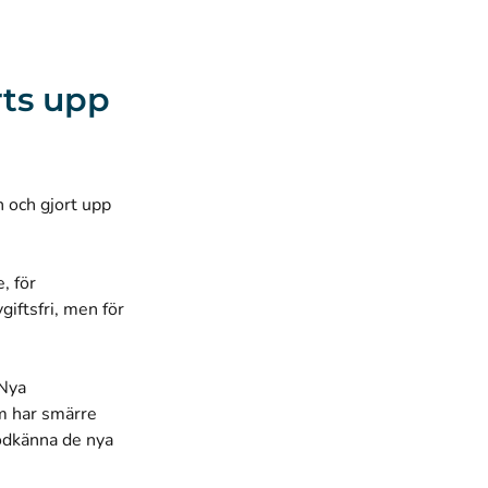
rts upp
n och gjort upp
, för
giftsfri, men för
 Nya
om har smärre
godkänna de nya