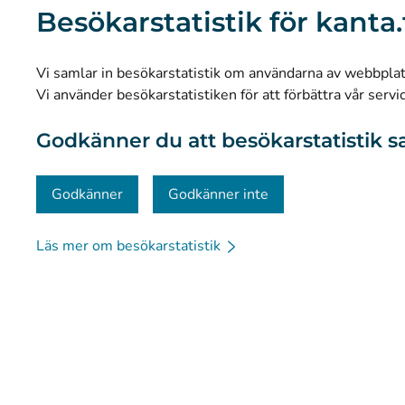
Besökarstatistik för kanta.
Forskning och kunskapsbaserad ledning
Statistik
Vi samlar in besökarstatistik om användarna av webbplatse
Dataskydd och tillgänglighet
Vi använder besökarstatistiken för att förbättra vår servi
Materialbank
Godkänner du att besökarstatistik s
Kommunikation och sociala medier
Kontaktinformation
Godkänner
Godkänner inte
Läs mer om besökarstatistik
© Kanta-Palvelut, Kansaneläkelaitos
Dataskydd
Om 