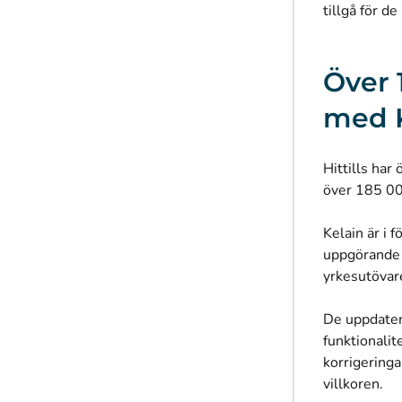
tillgå för d
Över 
med 
Hittills har
över 185 000
Kelain är i 
uppgörande a
yrkesutövare
De uppdater
funktionalit
korrigeringa
villkoren.