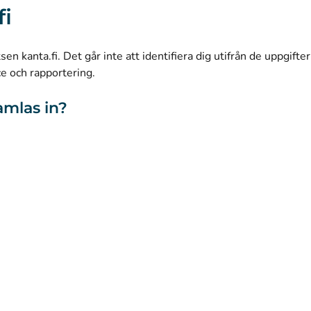
fi
(
Avautuu uuteen välilehteen
)
LinkedIn
(
Avautuu uuteen välilehteen
)
Facebook
n kanta.fi. Det går inte att identifiera dig utifrån de uppgifte
ce och rapportering.
amlas in?
webbplatsen
Tillgänglighet
Kakor