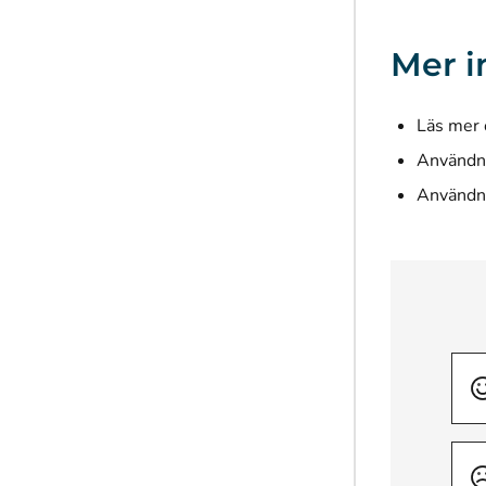
Mer i
Läs mer 
Användni
Användni