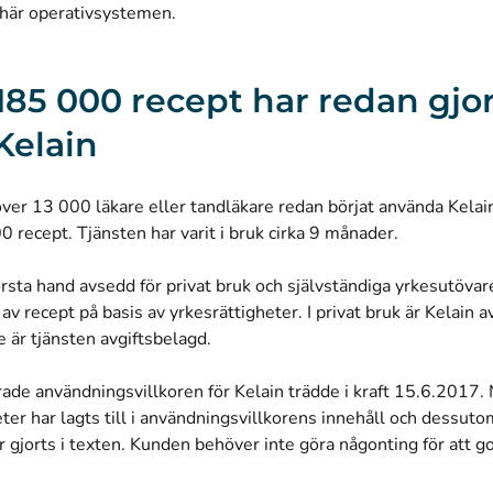
e här operativsystemen.
185 000 recept har redan gjo
Kelain
 över 13 000 läkare eller tandläkare redan börjat använda Kelai
 recept. Tjänsten har varit i bruk cirka 9 månader.
första hand avsedd för privat bruk och självständiga yrkesutövare
v recept på basis av yrkesrättigheter. I privat bruk är Kelain av
 är tjänsten avgiftsbelagd.
ade användningsvillkoren för Kelain trädde i kraft 15.6.2017.
eter har lagts till i användningsvillkorens innehåll och dessut
r gjorts i texten. Kunden behöver inte göra någonting för att 