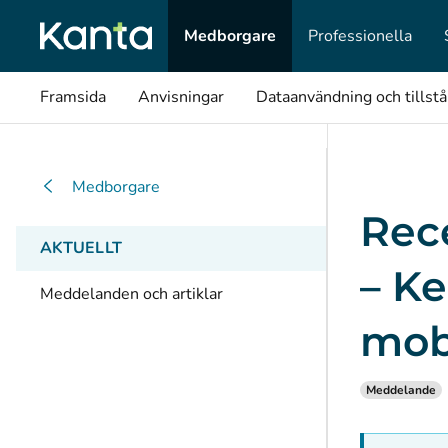
Medborgare
Professionella
Framsida
Anvisningar
Dataanvändning och tillst
Medborgare
Rec
AKTUELLT
– Ke
Meddelanden och artiklar
mob
Meddelande