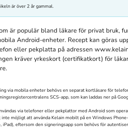
ikeln är över 2 år gammal.
som är populär bland läkare för privat bruk, f
mobila Android-enheter. Recept kan göras upp
efon eller pekplatta på adressen www.kelain.
gen kräver yrkeskort (certifikatkort) för läkar
re.
ng via mobila enheter behövs en separat kortläsare för telefon
ningsregistercentralens SCS-app, som kan laddas ner på Goog
användas via telefoner eller pekplattor med Android som operat
et inte möjligt att använda Kelain mobilt på en Windows Phone
e, iPad), eftersom den signeringsapp som behövs för autentiseri