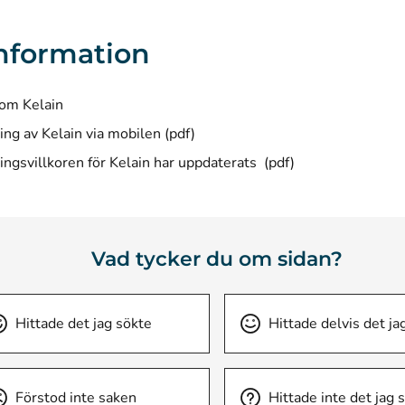
nformation
om Kelain
(öppnas i ett nytt fönster)
ng av Kelain via mobilen
(pdf)
(öppnas i ett nytt föns
ngsvillkoren för Kelain har uppdaterats
(pdf)
Vad tycker du om sidan?
Hittade det jag sökte
Hittade delvis det ja
Förstod inte saken
Hittade inte det jag 