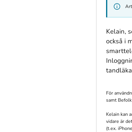
Art
Kelain, 
också i 
smarttel
Inloggnin
tandläka
För användni
samt Befolk
Kelain kan 
vidare är d
(t.ex. iPhon