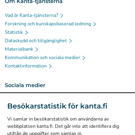
Om Kanta-tjänsterna
Vad är Kanta-tjänsterna?
Forskning och kunskapsbaserad ledning
Statistik
Dataskydd och tillgänglighet
Materialbank
Kommunikation och sociala medier
Kontaktinformation
Sociala medier
(
Avautuu uuteen välilehteen
)
Instagram
Besökarstatistik för kanta.fi
(
Avautuu uuteen välilehteen
)
LinkedIn
(
Avautuu uuteen välilehteen
)
Facebook
Vi samlar in besökarstatistik om användarna av
webbplatsen kanta.fi. Det går inte att identifiera dig
utifrån de uppgifter som samlas in.