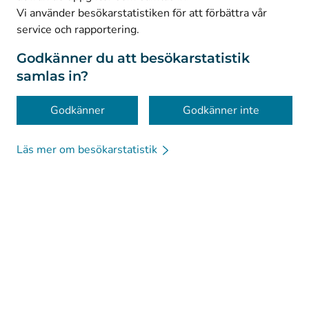
© Kanta-Palvelut, Kansaneläkelaitos
Vi använder besökarstatistiken för att förbättra vår
service och rapportering.
Dataskydd
Om webbplatsen
Godkänner du att besökarstatistik
samlas in?
Tillgänglighet
Kakor
Godkänner
Godkänner inte
Läs mer om besökarstatistik