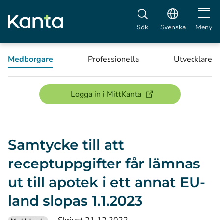
Öppna 
Sök
Svenska
Meny
Medborgare
Professionella
Utvecklare
(öppnas i ett nytt föns
Logga in i MittKanta
Samtycke till att
receptuppgifter får lämnas
ut till apotek i ett annat EU-
land slopas 1.1.2023