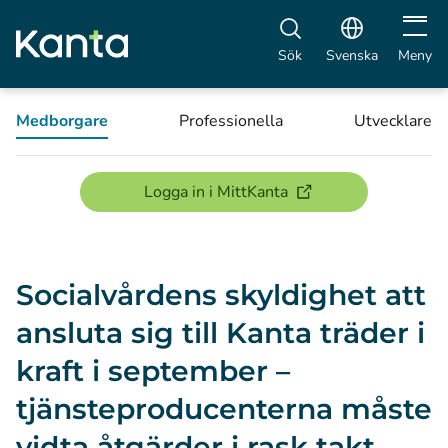
Öppna 
Sök
Svenska
Meny
Medborgare
Professionella
Utvecklare
(öppnas i ett nytt föns
Logga in i MittKanta
Socialvårdens skyldighet att
ansluta sig till Kanta träder i
kraft i september –
tjänsteproducenterna måste
vidta åtgärder i rask takt