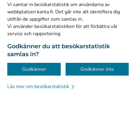
(
Avautuu uuteen välilehteen
)
Facebook
Vi samlar in besökarstatistik om användarna av
webbplatsen kanta.fi. Det går inte att identifiera dig
utifrån de uppgifter som samlas in.
© Kanta-Palvelut, Kansaneläkelaitos
Vi använder besökarstatistiken för att förbättra vår
service och rapportering.
Dataskydd
Om webbplatsen
Godkänner du att besökarstatistik
samlas in?
Tillgänglighet
Kakor
Godkänner
Godkänner inte
Läs mer om besökarstatistik