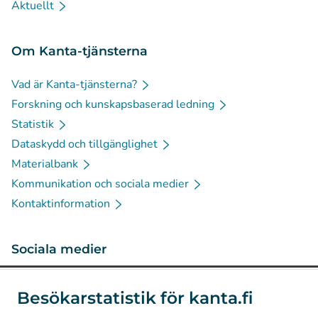
Aktuellt
Om Kanta-tjänsterna
Vad är Kanta-tjänsterna?
Forskning och kunskapsbaserad ledning
Statistik
Dataskydd och tillgänglighet
Materialbank
Kommunikation och sociala medier
Kontaktinformation
Sociala medier
(
Avautuu uuteen välilehteen
)
Instagram
Besökarstatistik för kanta.fi
(
Avautuu uuteen välilehteen
)
LinkedIn