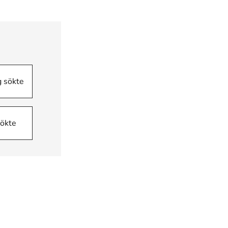
g sökte
sökte