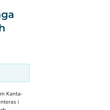
åga
h
om Kanta-
nteras i