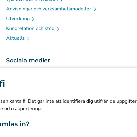
Anvisningar och verksamhetsmodeller
Utveckling
Kundrelation och stöd
Aktuellt
Sociala medier
(
Avautuu uuteen välilehteen
)
Instagram
fi
(
Avautuu uuteen välilehteen
)
LinkedIn
(
Avautuu uuteen välilehteen
)
Facebook
n kanta.fi. Det går inte att identifiera dig utifrån de uppgifte
ce och rapportering.
amlas in?