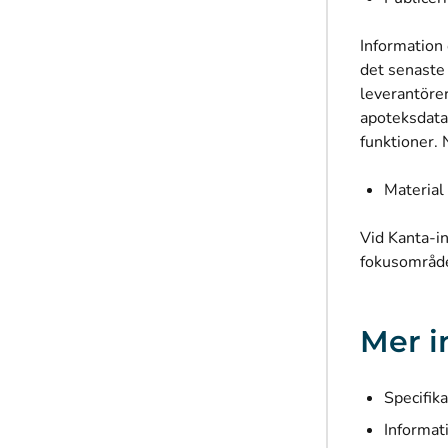
Information 
det senaste
leverantörer
apoteksdata
funktioner.
Material
Vid Kanta-i
fokusområde
Mer i
Specifik
Informat