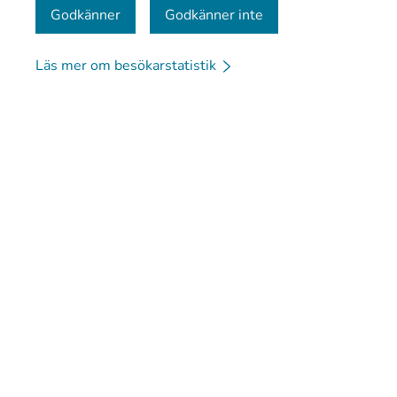
Godkänner
Godkänner inte
Läs mer om besökarstatistik
© Kanta-Palvelut, Kansaneläkelaitos
Dataskydd
Om 