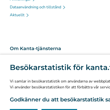
Dataanvändning och tillstånd
Aktuellt
Om Kanta-tjänsterna
Vad är Kanta-tjänsterna?
Besökarstatistik för kanta.
Forskning och kunskapsbaserad ledning
Statistik
Vi samlar in besökarstatistik om användarna av webbplatse
Dataskydd och tillgänglighet
Vi använder besökarstatistiken för att förbättra vår servi
Materialbank
Godkänner du att besökarstatistik s
Kommunikation och sociala medier
Kontaktinformation