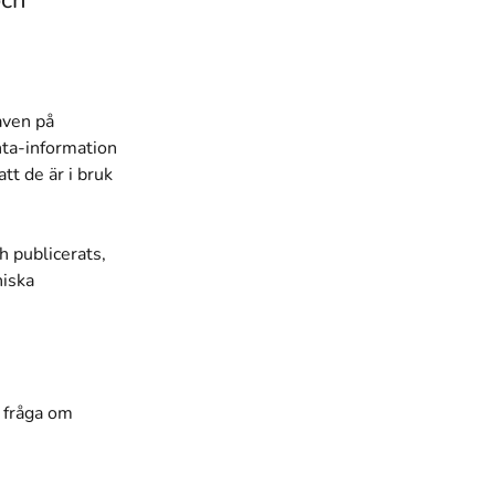
och
aven på
ta-information
tt de är i bruk
h publicerats,
niska
 fråga om