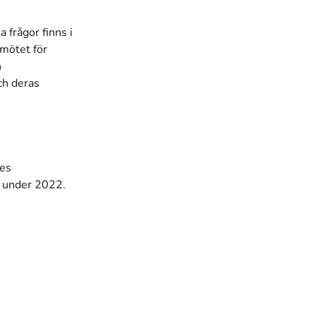
 frågor finns i
mötet för
h
ch deras
des
a under 2022.