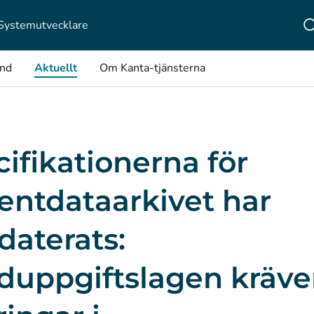
Systemutvecklare
ånd
Aktuellt
Om Kanta-tjänsterna
ifikationerna för
entdataarkivet har
daterats:
duppgiftslagen kräve