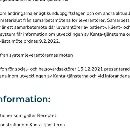
om ändringarna enligt kunduppgiftslagen och om andra aktuella
 materialet från samarbetsmötena för leverantörer. Samarbets
 är ett samarbetsmöte där leverantörer av patient-, klient- oc
system får information om utvecklingen av Kanta-tjänsterna o
 Nästa möte ordnas 9.2.2022.
 från systemleverantörernas möten
nfon för social- och hälsovårdsaktörer 16.12.2021 presentera
na inom utvecklingen av Kanta-tjänsterna och vid införanden
nformation:
ationer som gäller Receptet
ionsträffar om Kanta-tjänsterna