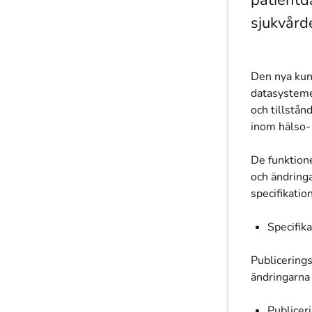
patientd
sjukvård
Den nya kund
datasysteme
och tillstån
inom hälso-
De funktione
och ändring
specifikatio
Specifika
Publicering
ändringarna
Publicer