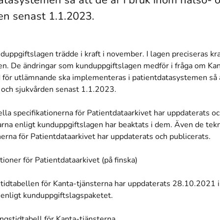
atasystemen så att de är i bruk inom hälso- 
en senast 1.1.2023.
uppgiftslagen trädde i kraft i november. I lagen preciseras kr
n. De ändringar som kunduppgiftslagen medför i fråga om Kan
d för utlämnande ska implementeras i patientdatasystemen så a
 och sjukvården senast 1.1.2023.
lla specifikationerna för Patientdataarkivet har uppdaterats oc
arna enligt kunduppgiftslagen har beaktats i dem. Även de tek
nerna för Patientdataarkivet har uppdaterats och publicerats.
tioner för Patientdataarkivet (på finska)
stidtabellen för Kanta-tjänsterna har uppdaterats 28.10.2021 i
 enligt kunduppgiftslagspaketet.
ingstidtabell för Kanta-tjänsterna