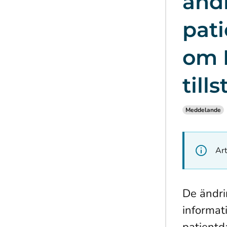
ändr
pati
om 
till
Meddelande
Art
De ändri
informat