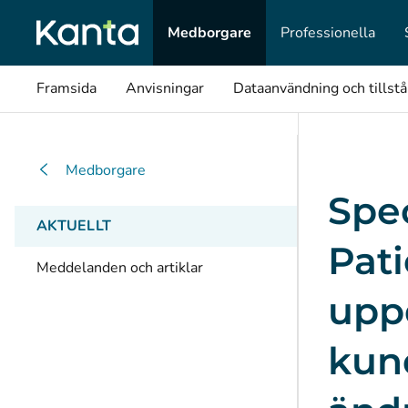
Medborgare
Professionella
Framsida
Anvisningar
Dataanvändning och tillst
Medborgare
Spec
AKTUELLT
Pati
Meddelanden och artiklar
upp
kun