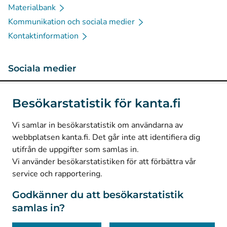
Materialbank
Kommunikation och sociala medier
Kontaktinformation
Sociala medier
(
Avautuu uuteen välilehteen
)
Instagram
Besökarstatistik för kanta.fi
(
Avautuu uuteen välilehteen
)
LinkedIn
(
Avautuu uuteen välilehteen
)
Facebook
Vi samlar in besökarstatistik om användarna av
webbplatsen kanta.fi. Det går inte att identifiera dig
utifrån de uppgifter som samlas in.
© Kanta-Palvelut, Kansaneläkelaitos
Vi använder besökarstatistiken för att förbättra vår
service och rapportering.
Dataskydd
Om webbplatsen
Godkänner du att besökarstatistik
samlas in?
Tillgänglighet
Kakor