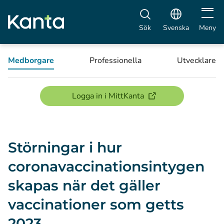
Öppna 
Sök
Svenska
Meny
Medborgare
Professionella
Utvecklare
(öppnas i ett nytt föns
Logga in i MittKanta
Störningar i hur
coronavaccinationsintygen
skapas när det gäller
vaccinationer som getts
2023