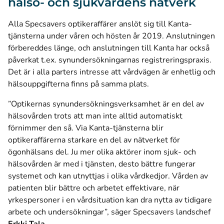
hälso- och sjukvårdens nätverk
Alla Specsavers optikeraffärer anslöt sig till Kanta-
tjänsterna under våren och hösten år 2019. Anslutningen
förbereddes länge, och anslutningen till Kanta har också
påverkat t.ex. synundersökningarnas registreringspraxis.
Det är i alla parters intresse att vårdvägen är enhetlig och
hälsouppgifterna finns på samma plats.
”Optikernas synundersökningsverksamhet är en del av
hälsovården trots att man inte alltid automatiskt
förnimmer den så. Via Kanta-tjänsterna blir
optikeraffärerna starkare en del av nätverket för
ögonhälsans del. Ju mer olika aktörer inom sjuk- och
hälsovården är med i tjänsten, desto bättre fungerar
systemet och kan utnyttjas i olika vårdkedjor. Vården av
patienten blir bättre och arbetet effektivare, när
yrkespersoner i en vårdsituation kan dra nytta av tidigare
arbete och undersökningar”, säger Specsavers landschef