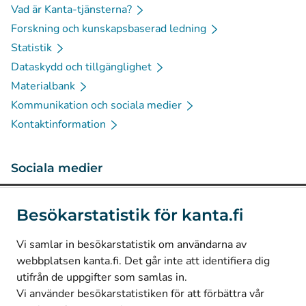
Vad är Kanta-tjänsterna?
Forskning och kunskapsbaserad ledning
Statistik
Dataskydd och tillgänglighet
Materialbank
Kommunikation och sociala medier
Kontaktinformation
Sociala medier
(
Avautuu uuteen välilehteen
)
Instagram
Besökarstatistik för kanta.fi
(
Avautuu uuteen välilehteen
)
LinkedIn
(
Avautuu uuteen välilehteen
)
Facebook
Vi samlar in besökarstatistik om användarna av
webbplatsen kanta.fi. Det går inte att identifiera dig
utifrån de uppgifter som samlas in.
© Kanta-Palvelut, Kansaneläkelaitos
Vi använder besökarstatistiken för att förbättra vår