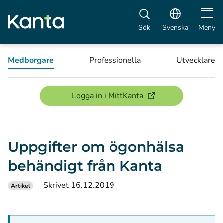
Öppna 
Sök
Svenska
Meny
Medborgare
Professionella
Utvecklare
(öppnas i ett nytt föns
Logga in i MittKanta
Uppgifter om ögonhälsa
behändigt från Kanta
Skrivet 16.12.2019
Artikel