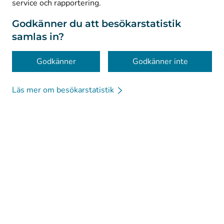
service och rapportering.
Dataskydd
Om webbplatsen
Godkänner du att besökarstatistik
samlas in?
Tillgänglighet
Kakor
Godkänner
Godkänner inte
Läs mer om besökarstatistik