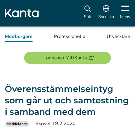
Öppna 
Sök
Svenska
Meny
Medborgare
Professionella
Utvecklare
(öppnas i ett nytt föns
Logga in i MittKanta
Överensstämmelseintyg
som går ut och samtestning
i samband med dem
Skrivet 19.2.2020
Meddelande