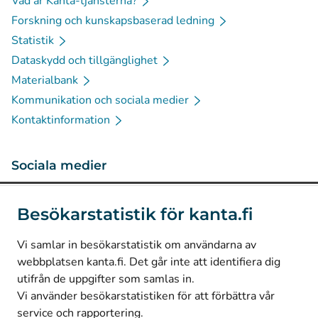
Vad är Kanta-tjänsterna?
Forskning och kunskapsbaserad ledning
Statistik
Dataskydd och tillgänglighet
Materialbank
Kommunikation och sociala medier
Kontaktinformation
Sociala medier
(
Avautuu uuteen välilehteen
)
Instagram
Besökarstatistik för kanta.fi
(
Avautuu uuteen välilehteen
)
LinkedIn
(
Avautuu uuteen välilehteen
)
Facebook
Vi samlar in besökarstatistik om användarna av
webbplatsen kanta.fi. Det går inte att identifiera dig
utifrån de uppgifter som samlas in.
© Kanta-Palvelut, Kansaneläkelaitos
Vi använder besökarstatistiken för att förbättra vår
service och rapportering.
Dataskydd