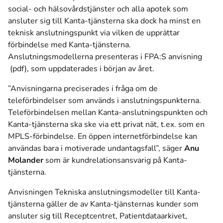
social- och hälsovårdstjänster och alla apotek som
ansluter sig till Kanta-tjänsterna ska dock ha minst en
teknisk anslutningspunkt via vilken de upprättar
förbindelse med Kanta-tjänsterna.
Anslutningsmodellerna presenteras i
FPA:S anvisning
(öppnas i ett nytt fönster)
(pdf), som uppdaterades i början av året.
”Anvisningarna preciserades i fråga om de
teleförbindelser som används i anslutningspunkterna.
Teleförbindelsen mellan Kanta-anslutningspunkten och
Kanta-tjänsterna ska ske via ett privat nät, t.ex. som en
MPLS-förbindelse. En öppen internetförbindelse kan
användas bara i motiverade undantagsfall”, säger
Anu
Molander
som är kundrelationsansvarig på Kanta-
tjänsterna.
Anvisningen Tekniska anslutningsmodeller till Kanta-
tjänsterna gäller de av Kanta-tjänsternas kunder som
ansluter sig till Receptcentret, Patientdataarkivet,