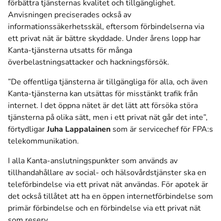
förbättra tjänsternas kvalitet och tillgänglighet.
Anvisningen preciserades också av
informationssäkerhetsskäl, eftersom förbindelserna via
ett privat nät är bättre skyddade. Under årens lopp har
Kanta-tjänsterna utsatts för många
överbelastningsattacker och hackningsförsök.
”De offentliga tjänsterna är tillgängliga för alla, och även
Kanta-tjänsterna kan utsättas för misstänkt trafik från
internet. I det öppna nätet är det lätt att försöka störa
tjänsterna på olika sätt, men i ett privat nät går det inte”,
förtydligar
Juha Lappalainen
som är servicechef för FPA:s
telekommunikation.
I alla Kanta-anslutningspunkter som används av
tillhandahållare av social- och hälsovårdstjänster ska en
teleförbindelse via ett privat nät användas. För apotek är
det också tillåtet att ha en öppen internetförbindelse som
primär förbindelse och en förbindelse via ett privat nät
som reserv.