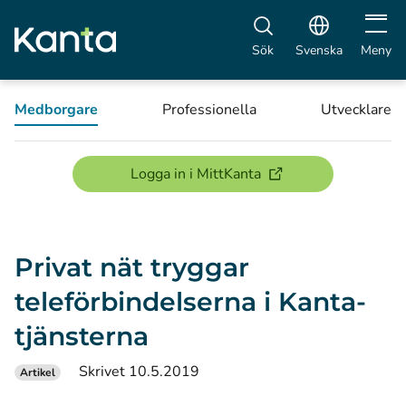
Öppna 
Sök
Svenska
Meny
Medborgare
Professionella
Utvecklare
(öppnas i ett nytt föns
Logga in i MittKanta
Privat nät tryggar
teleförbindelserna i Kanta-
tjänsterna
Skrivet 10.5.2019
Artikel