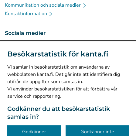
Kommunikation och sociala medier
Kontaktinformation
Sociala medier
(
Avautuu uuteen välilehteen
)
Instagram
Besökarstatistik för kanta.fi
(
Avautuu uuteen välilehteen
)
LinkedIn
(
Avautuu uuteen välilehteen
)
Facebook
Vi samlar in besökarstatistik om användarna av
webbplatsen kanta.fi. Det går inte att identifiera dig
utifrån de uppgifter som samlas in.
© Kanta-Palvelut, Kansaneläkelaitos
Vi använder besökarstatistiken för att förbättra vår
service och rapportering.
Dataskydd
Om webbplatsen
Godkänner du att besökarstatistik
samlas in?
Tillgänglighet
Kakor
Godkänner
Godkänner inte