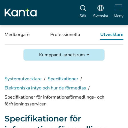
Öppna 
Sök
Svenska
Meny
Medborgare
Professionella
Utvecklare
Kumppanit-arbetsrum
Systemutvecklare
/
Specifikationer
/
Elektroniska intyg och hur de förmedlas
/
Specifikationer för informationsförmedlings- och
förfrågningsservicen
Specifikationer för