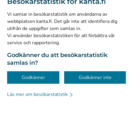
Besökarstatistik för kanta.fi
(
Avautuu uuteen välilehteen
)
LinkedIn
(
Avautuu uuteen välilehteen
)
Facebook
Vi samlar in besökarstatistik om användarna av
webbplatsen kanta.fi. Det går inte att identifiera dig
utifrån de uppgifter som samlas in.
© Kanta-Palvelut, Kansaneläkelaitos
Vi använder besökarstatistiken för att förbättra vår
service och rapportering.
Dataskydd
Om webbplatsen
Godkänner du att besökarstatistik
samlas in?
Tillgänglighet
Kakor
Godkänner
Godkänner inte
Läs mer om besökarstatistik