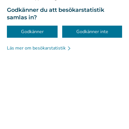
Om webbplatsen
Godkänner du att besökarstatistik
samlas in?
Tillgänglighet
Kakor
Godkänner
Godkänner inte
Läs mer om besökarstatistik