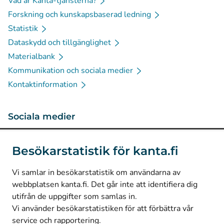
Vad är Kanta-tjänsterna?
Forskning och kunskapsbaserad ledning
Statistik
Dataskydd och tillgänglighet
Materialbank
Kommunikation och sociala medier
Kontaktinformation
Sociala medier
(
Avautuu uuteen välilehteen
)
Instagram
Besökarstatistik för kanta.fi
(
Avautuu uuteen välilehteen
)
LinkedIn
(
Avautuu uuteen välilehteen
)
Facebook
Vi samlar in besökarstatistik om användarna av
webbplatsen kanta.fi. Det går inte att identifiera dig
utifrån de uppgifter som samlas in.
© Kanta-Palvelut, Kansaneläkelaitos
Vi använder besökarstatistiken för att förbättra vår
service och rapportering.
Dataskydd