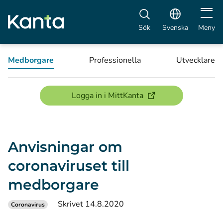
Öppna 
Sök
Svenska
Meny
Medborgare
Professionella
Utvecklare
(öppnas i ett nytt föns
Logga in i MittKanta
Anvisningar om
coronaviruset till
medborgare
Skrivet 14.8.2020
Coronavirus