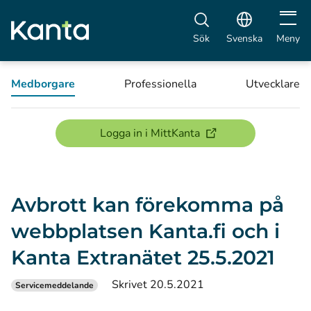
Öppna 
Sök
Svenska
Meny
Medborgare
Professionella
Utvecklare
(öppnas i ett nytt föns
Logga in i MittKanta
Avbrott kan förekomma på
webbplatsen Kanta.fi och i
Kanta Extranätet 25.5.2021
Skrivet 20.5.2021
Servicemeddelande