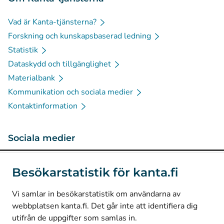
Vad är Kanta-tjänsterna?
Forskning och kunskapsbaserad ledning
Statistik
Dataskydd och tillgänglighet
Materialbank
Kommunikation och sociala medier
Kontaktinformation
Sociala medier
(
Avautuu uuteen välilehteen
)
Instagram
Besökarstatistik för kanta.fi
(
Avautuu uuteen välilehteen
)
LinkedIn
(
Avautuu uuteen välilehteen
)
Facebook
Vi samlar in besökarstatistik om användarna av
webbplatsen kanta.fi. Det går inte att identifiera dig
utifrån de uppgifter som samlas in.