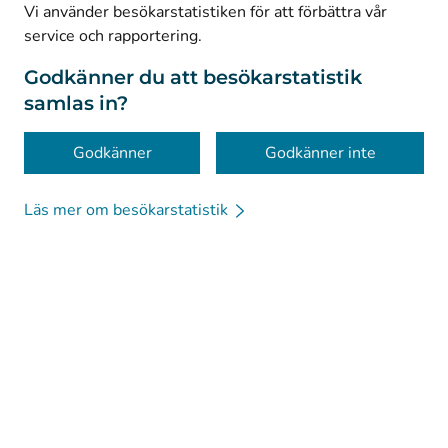
© Kanta-Palvelut, Kansaneläkelaitos
Vi använder besökarstatistiken för att förbättra vår
service och rapportering.
Dataskydd
Om webbplatsen
Godkänner du att besökarstatistik
samlas in?
Tillgänglighet
Kakor
Godkänner
Godkänner inte
Läs mer om besökarstatistik