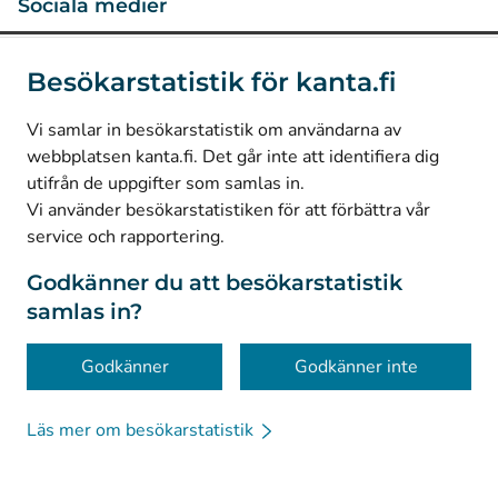
Sociala medier
(
Avautuu uuteen välilehteen
)
Instagram
Besökarstatistik för kanta.fi
(
Avautuu uuteen välilehteen
)
LinkedIn
(
Avautuu uuteen välilehteen
)
Facebook
Vi samlar in besökarstatistik om användarna av
webbplatsen kanta.fi. Det går inte att identifiera dig
utifrån de uppgifter som samlas in.
© Kanta-Palvelut, Kansaneläkelaitos
Vi använder besökarstatistiken för att förbättra vår
service och rapportering.
Dataskydd
Om webbplatsen
Godkänner du att besökarstatistik
samlas in?
Tillgänglighet
Kakor
Godkänner
Godkänner inte
Läs mer om besökarstatistik