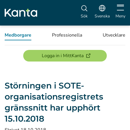
Öppna 
Sök
Svenska
Meny
Medborgare
Professionella
Utvecklare
(öppnas i ett nytt föns
Logga in i MittKanta
Störningen i SOTE-
organisationsregistrets
gränssnitt har upphört
15.10.2018