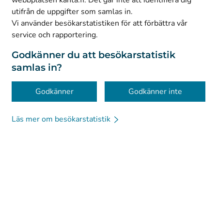
webbplatsen kanta.fi. Det går inte att identifiera dig
utifrån de uppgifter som samlas in.
© Kanta-Palvelut, Kansaneläkelaitos
Vi använder besökarstatistiken för att förbättra vår
service och rapportering.
Dataskydd
Om webbplatsen
Godkänner du att besökarstatistik
samlas in?
Tillgänglighet
Kakor
Godkänner
Godkänner inte
Chattbotten
Läs mer om besökarstatistik
Kanta-kompis