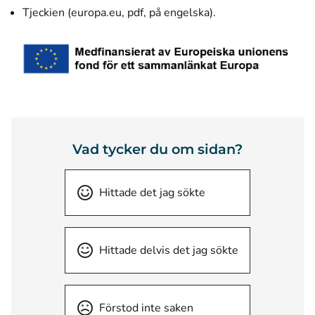
(öppnas i ett nytt fö
Tjeckien (europa.eu, pdf, på engelska)
.
Vad tycker du om sidan?
Hittade det jag sökte
Hittade delvis det jag sökte
Förstod inte saken