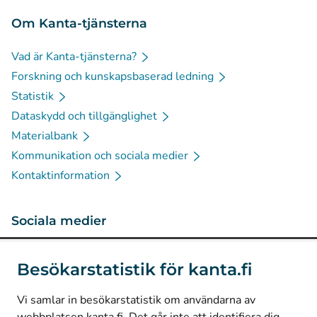
Om Kanta-tjänsterna
Vad är Kanta-tjänsterna?
Forskning och kunskapsbaserad ledning
Statistik
Dataskydd och tillgänglighet
Materialbank
Kommunikation och sociala medier
Kontaktinformation
Sociala medier
(
Avautuu uuteen välilehteen
)
Instagram
Besökarstatistik för kanta.fi
(
Avautuu uuteen välilehteen
)
LinkedIn
(
Avautuu uuteen välilehteen
)
Facebook
Vi samlar in besökarstatistik om användarna av