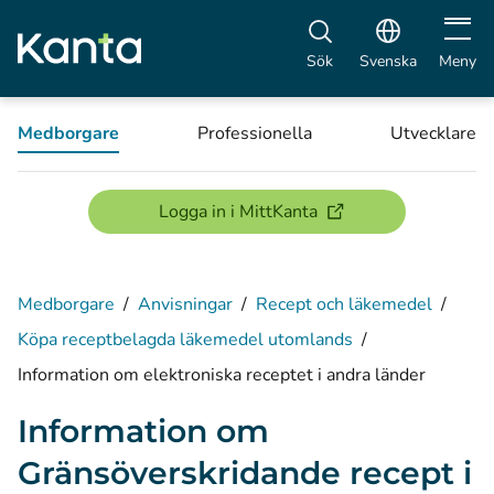
Öppna 
Sök
Svenska
Meny
Medborgare
Professionella
Utvecklare
(öppnas i ett nytt föns
Logga in i MittKanta
Medborgare
/
Anvisningar
/
Recept och läkemedel
/
Köpa receptbelagda läkemedel utomlands
/
Information om elektroniska receptet i andra länder
Information om
Gränsöverskridande recept i