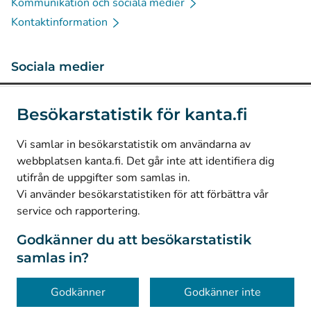
Kommunikation och sociala medier
Kontaktinformation
Sociala medier
(
Avautuu uuteen välilehteen
)
Instagram
Besökarstatistik för kanta.fi
(
Avautuu uuteen välilehteen
)
LinkedIn
(
Avautuu uuteen välilehteen
)
Facebook
Vi samlar in besökarstatistik om användarna av
webbplatsen kanta.fi. Det går inte att identifiera dig
utifrån de uppgifter som samlas in.
© Kanta-Palvelut, Kansaneläkelaitos
Vi använder besökarstatistiken för att förbättra vår
service och rapportering.
Dataskydd
Om webbplatsen
Godkänner du att besökarstatistik
samlas in?
Tillgänglighet
Kakor
Godkänner
Godkänner inte