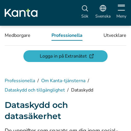
Öppna 
Sök
Svenska
Meny
Medborgare
Professionella
Utvecklare
(öppnas i ett nytt fön
Logga in på Extranätet
Professionella
/
Om Kanta-tjänsterna
/
Dataskydd och tillgänglighet
/
Dataskydd
Dataskydd och
datasäkerhet
De uppgifter som sparats om dig inom social-